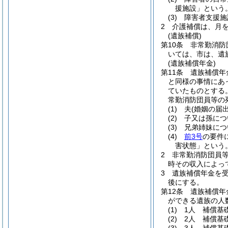
援施設」という。
(3)
障害者支援施
2
介護補償は、月
(遺族補償)
第10条
非常勤消防
いては、市は、遺
(遺族補償年金)
第11条
遺族補償年
と同様の事情にあ
ていたものとする
常勤消防団員等の
(1)
夫
(婚姻の届
(2)
子又は孫につ
(3)
兄弟姉妹につ
(4)
前3号
の要件
害状態」という。
2
非常勤消防団員
時その収入によっ
3
遺族補償年金を
後にする。
第12条
遺族補償年
ができる遺族の人
(1)
1人 補償基
(2)
2人 補償基