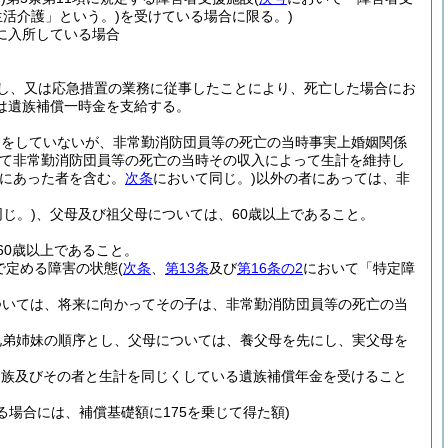
活介護」という。)
を受けている場合に限る。)
に入所している場合
し、又は応急措置の業務に従事したことにより、死亡した場合にお
は遺族補償一時金を支給する。
出をしていないが、非常勤消防団員等の死亡の当時事実上婚姻関係
て非常勤消防団員等の死亡の当時その収入によって生計を維持し
情にあった者を含む。
次条
において同じ。)
以外の者にあっては、非
じ。)
、父母及び祖父母については、60歳以上であること。
60歳以上であること。
で定める障害の状態
(
次条
、
第13条
及び
第16条の2
において「特定障
ついては、将来に向かってその子は、非常勤消防団員等の死亡の当
兄弟姉妹の順序とし、父母については、養父母を先にし、実父母を
遺族及びその者と生計を同じくしている遺族補償年金を受けること
る場合には、補償基礎額に175を乗じて得た額)