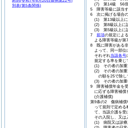
附則
(令和7年6月20日条例第22号)
(7)
第14級 56
別表
(第5条関係)
5
障害等級に該当
6
次に掲げる場合
(1)
第13級以上
(2)
第8級以上に
(3)
第5級以上に
7
前項
の規定によ
よる障害等級が第
8
既に障害がある
よって、同一部位
それぞれ
当該各号
規定する率を乗じ
(1)
その者の加重
(2)
その者の加重
の額を25で除
(3)
その者の加重
9
障害補償年金を
に応ずる障害補償
(介護補償)
第9条の2
傷病補償
って規則で定める
て、当該介護を受
その入院し、又は
(1)
病院又は診療
(2)
障害者の日常