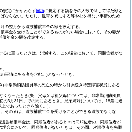
の規定にかかわらず
同項
に規定する額をその人数で除して得た額と
ればならない。
ただし、世帯を異にする等やむを得ない事情のため
た月の翌月から遺族補償年金の額を改定する。
補償年金を受けることができるものがない場合において、その妻が
補償年金の額を改定する。
するに至ったときは、消滅する。
この場合において、同順位者がな
き。
様の事情にある者を含む。)
となったとき。
き
(非常勤消防団員等の死亡の時から引き続き特定障害状態にある
なくなったとき
(夫、父母又は祖父母については、非常勤消防団員
初の3月31日までの間にあるとき。兄弟姉妹については、18歳に達
以上であったときを除く。)
。
は、その者は、遺族補償年金を受けることができる遺族でなくな
該遺族補償年金は、同順位者があるときは同順位者の、同順位者が
の場合において、同順位者がないときは、その間、次順位者を先順