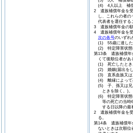
(3)
3人 補償基
(4)
4人以上 補
2
遺族補償年金を
し、これらの者の
代表者を選任する
3
遺族補償年金の
4
遺族補償年金を
次の各号
のいずれ
(1)
55歳に達し
(2)
特定障害状態
第13条
遺族補償年
くて後順位者があ
(1)
死亡したとき
(2)
婚姻
(届出を
(3)
直系血族又は
(4)
離縁によって
(5)
子、孫又は兄
ときを除く。)
。
(6)
特定障害状態
等の死亡の当時
する日以降の最
2
遺族補償年金を
る。
第14条
遺族補償年
ないときは次順位