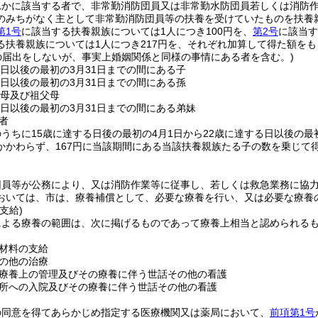
れかに該当する者で、非常勤消防団員又は非常勤水防団員若しくは消防
のみちがなく主として非常勤消防団員等の扶養を受けていたものを扶養
第1号
に該当する扶養親族については1人につき100円を、
第2号
に該当す
る扶養親族については1人につき217円を、それぞれ加算して得た額を
の届出をしないが、事実上婚姻関係と同様の事情にある者を含む。)
る日以後の最初の3月31日までの間にある子
る日以後の最初の3月31日までの間にある孫
父母及び祖父母
る日以後の最初の3月31日までの間にある弟妹
者
うちに15歳に達する日後の最初の4月1日から22歳に達する日以後の最
かかわらず、167円に当該期間にある当該扶養親族たる子の数を乗じて
団員等が公務により、又は消防作業等に従事し、若しくは救急業務に協
おいては、市は、療養補償として、必要な療養を行い、又は必要な療養
支給)
による療養の範囲は、次に掲げるものであって療養上相当と認められる
材料の支給
の他の治療
療養上の管理及びその療養に伴う世話その他の看護
所への入院及びその療養に伴う世話その他の看護
の同意を得てあらかじめ指定する医療機関又は薬局において、
前項第1号