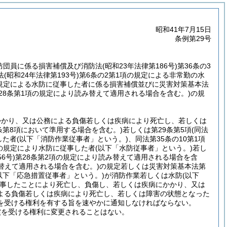
昭和41年7月15日
条例第29号
消防団員に係る損害補償及び消防法
(昭和23年法律第186号)
第36条の3
法
(昭和24年法律第193号)
第6条の2第1項の規定による非常勤の水
規定による水防に従事した者に係る損害補償並びに災害対策基本法
28条第1項の規定により読み替えて適用される場合を含む。)
の規
かかり、又は公務による負傷若しくは疾病により死亡し、若しくは
条第8項において準用する場合を含む。)
若しくは第29条第5項
(同法
した者
(以下「消防作業従事者」という。)
、同法第35条の10第1項
の規定により水防に従事した者
(以下「水防従事者」という。)
若し
6号)
第28条第2項の規定により読み替えて適用される場合を含
替えて適用される場合を含む。)
の規定若しくは災害対策基本法第
以下「応急措置従事者」という。)
が消防作業若しくは水防
(以下
事したことにより死亡し、負傷し、若しくは疾病にかかり、又は
よる負傷若しくは疾病により死亡し、若しくは障害の状態となった
を受ける権利を有する旨を速やかに通知しなければならない。
償を受ける権利に変更されることはない。