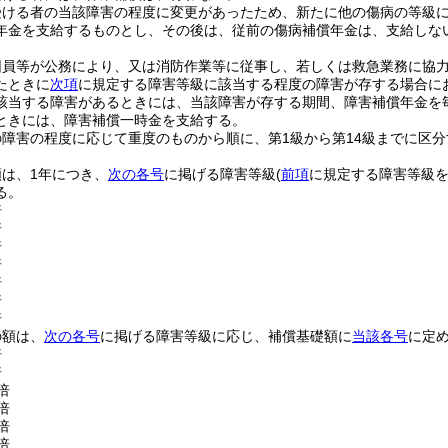
受ける者の当該障害の程度に変更があったため、新たに他の傷病の等級
年金を支給するものとし、その後は、従前の傷病補償年金は、支給しな
団員等が公務により、又は消防作業等に従事し、若しくは救急業務に協
たときに
次項
に規定する障害等級に該当する程度の障害が存する場合に
該当する障害があるときには、当該障害が存する期間、障害補償年金を
ときには、障害補償一時金を支給する。
障害の程度に応じて重度のものから順に、第1級から第14級までに区
。
は、1年につき、
次の各号
に掲げる障害等級
(
前項
に規定する障害等級を
る。
倍
倍
倍
倍
倍
倍
倍
の額は、
次の各号
に掲げる障害等級に応じ、補償基礎額に
当該各号
に定
倍
倍
倍
倍
倍
倍