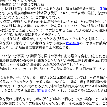
礎額に223を乗じて得た額
償基礎額に245を乗じて得た額
受ける権利を有する者が2人以上あるときは、遺族補償年金の額は、
前項
うち1人を遺族補償年金の請求及び受領についての代表者に選任しなけ
ことができないときは、この限りでない。
額の算定の基礎となる遺族の数に増減を生じたときは、その増減を生じ
受ける権利を有する妻にその者と生計を同じくしている他の遺族で遺族
かに該当するに至ったときは、その該当するに至った月の翌月から遺族
たとき
(特定障害状態にあるときを除く。)
。
になり又はその事情がなくなったとき
(55歳以上であるときを除く。)
。
金を受ける権利は、その権利を有する遺族が
次の各号
のいずれかに該当
るときは、次順位者に遺族補償年金を支給する。
。
していないが事実上婚姻関係と同様の事情にある場合を含む。)
をしたと
直系姻族以外の者の養子
(届出をしていないが事実上養子縁組関係と同
死亡した非常勤消防団員等との親族関係が終了したとき。
弟姉妹については、18歳に達した日以降の最初の3月31日が終了したと
にある夫、子、父母、孫、祖父母又は兄弟姉妹については、その事情が
60歳以上であったとき、子又は孫については、18歳に達する日以降の最
初の3月31日までの間にあるか又は非常勤消防団員等の死亡の当時60歳
受けることができる遺族が
前項各号
のいずれかに該当するに至ったとき
金を受ける権利を有する者の所在が1年以上明らかでない場合には、当
者の申請によってその所在が明らかでない間、その支給を停止する。
こ