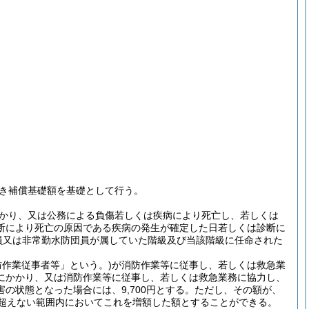
き補償基礎額を基礎として行う。
かり、又は公務による負傷若しくは疾病により死亡し、若しくは
断により死亡の原因である疾病の発生が確定した日若しくは診断に
員又は非常勤水防団員が属していた階級及び当該階級に任命された
防作業従事者等」という。)
が消防作業等に従事し、若しくは救急業
にかかり、又は消防作業等に従事し、若しくは救急業務に協力し、
状態となった場合には、9,700円とする。
ただし、その額が、
を超えない範囲内においてこれを増額した額とすることができる。