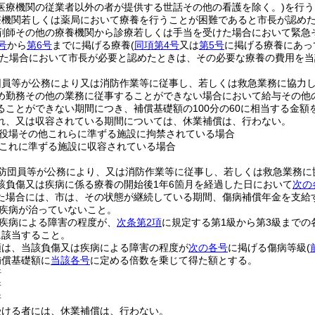
医療機関の従業者以外の者が提供する世話その他の看護を除く。)
を行う
療機関若しくは薬局において療養を行うことが困難であると市長が認め
剤師その他の療養機関から診療若しくは手当を受けた場合において緊急
号
から
第6号
までに掲げる療養
(
同項第4号
又は
第5号
に掲げる療養にあっ
た場合において市長が必要と認めたときは、その必要な療養の費用を当
団員等が公務により又は消防作業等に従事し、若しくは救急業務に協力
め勤務その他の業務に従事することができない場合において給与その他
ることができない期間につき、補償基礎額の100分の60に相当する金額
れ、又は収容されている期間については、休業補償は、行わない。
役場その他これらに準ずる施設に拘禁されている場合
これに準ずる施設に収容されている場合
防団員等が公務により、又は消防作業等に従事し、若しくは救急業務に
該負傷又は疾病に係る療養の開始後1年6箇月を経過した日において
次の
た場合には、市は、その状態が継続している期間、傷病補償年金を支給
疾病が治っていないこと。
疾病による障害の程度が、
次条第2項
に規定する第1級から第3級までの
に該当すること。
額は、当該負傷又は疾病による障害の程度が
次の各号
に掲げる傷病等級
(
補償基礎額に
当該各号
に定める倍数を乗じて得た額とする。
倍
倍
倍
受ける者には、休業補償は、行わない。