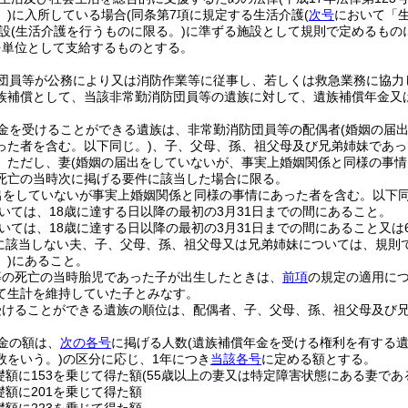
)
に入所している場合
(同条第7項に規定する生活介護
(
次号
において「生
設
(生活介護を行うものに限る。)
に準ずる施設として規則で定めるもの
を単位として支給するものとする。
団員等が公務により又は消防作業等に従事し、若しくは救急業務に協力
族補償として、当該非常勤消防団員等の遺族に対して、遺族補償年金又
金を受けることができる遺族は、非常勤消防団員等の配偶者
(婚姻の届
った者を含む。以下同じ。)
、子、父母、孫、祖父母及び兄弟姉妹であっ
。
ただし、妻
(婚姻の届出をしていないが、事実上婚姻関係と同様の事
死亡の当時次に掲げる要件に該当した場合に限る。
出をしていないが事実上婚姻関係と同様の事情にあった者を含む。以下同
いては、18歳に達する日以降の最初の3月31日までの間にあること。
いては、18歳に達する日以降の最初の3月31日までの間にあること又は
に該当しない夫、子、父母、孫、祖父母又は兄弟姉妹については、規則
)
にあること。
等の死亡の当時胎児であった子が出生したときは、
前項
の規定の適用に
て生計を維持していた子とみなす。
受けることができる遺族の順位は、配偶者、子、父母、孫、祖父母及び
金の額は、
次の各号
に掲げる人数
(遺族補償年金を受ける権利を有する
数をいう。)
の区分に応じ、1年につき
当該各号
に定める額とする。
礎額に153を乗じて得た額
(55歳以上の妻又は特定障害状態にある妻であ
礎額に201を乗じて得た額