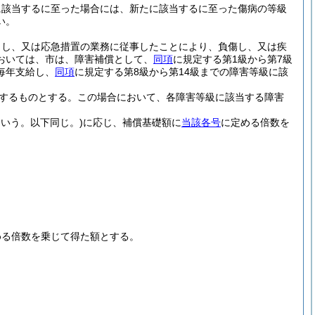
に該当するに至った場合には、新たに該当するに至った傷病の等級
い。
力し、又は応急措置の業務に従事したことにより、負傷し、又は疾
おいては、市は、障害補償として、
同項
に規定する第1級から第7級
毎年支給し、
同項
に規定する第8級から第14級までの障害等級に該
分するものとする。
この場合において、各障害等級に該当する障害
いう。以下同じ。)
に応じ、補償基礎額に
当該各号
に定める倍数を
める倍数を乗じて得た額とする。