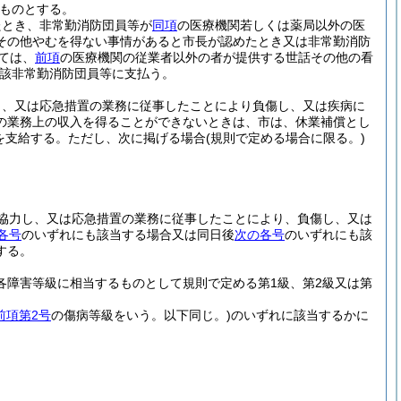
ものとする。
たとき、非常勤消防団員等が
同項
の医療機関若しくは薬局以外の医
その他やむを得ない事情があると市長が認めたとき又は非常勤消防
ては、
前項
の医療機関の従業者以外の者が提供する世話その他の看
該非常勤消防団員等に支払う。
し、又は応急措置の業務に従事したことにより負傷し、又は疾病に
の業務上の収入を得ることができないときは、市は、休業補償とし
を支給する。
ただし、次に掲げる場合
(規則で定める場合に限る。)
協力し、又は応急措置の業務に従事したことにより、負傷し、又は
各号
のいずれにも該当する場合又は同日後
次の各号
のいずれにも該
する。
各障害等級に相当するものとして規則で定める第1級、第2級又は第
前項第2号
の傷病等級をいう。以下同じ。)
のいずれに該当するかに