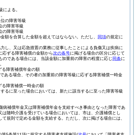
級による。
る。
上位の障害等級
位の障害等級
位の障害等級
の金額を合算した金額を超えてはならない。
ただし、
同項
の規定に
協力し、又は応急措置の業務に従事したことによる負傷又は疾病に
に応ずる障害補償の金額から
次の各号
に掲げる場合の区分に応じて
ものである場合には、当該金額に加重前の障害の程度に応じ
同条
に
。
ずる障害補償年金の額
上である場合、その者の加重前の障害等級に応ずる障害補償一時金
ずる障害補償一時金の額
当するに至った場合においては、新たに該当するに至った障害等級
傷病補償年金又は障害補償年金を支給すべき事由となった障害であ
又は随時介護を受けている場合においては、市は、介護補償とし
して規則で定める金額を支給する。
ただし、次に掲げる場合には、
)
第5条第11項に規定する障害者支援施設
(
次号
において「障害者支