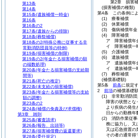
第2章
損害
第13条
(損害補償の種類)
第14条
第4条
この条例に
第15条
(遺族補償一時金)
(1)
療養補償
第16条
(2)
休業補償
第16条の2
(3)
傷病補償年金
第17条
(遺族からの排除)
(4)
障害補償
第18条
(葬祭補償)
ア
障害補償年
第18条の2
(特殊公務に従事する非
イ
障害補償一
常勤消防団員等の特例)
(5)
介護補償
第19条
(損害補償の制限)
(6)
遺族補償
第19条の2
(年金たる損害補償の額
ア
遺族補償年
の端数処理)
イ
遺族補償一
第20条
(年金たる損害補償の支給期
(7)
葬祭補償
間等)
(補償基礎額)
第21条
(死亡の推定)
第5条
前条
に規定
第22条
(未支給の損害補償)
2
前項
の補償基礎
第23条
(年金たる損害補償等の支給
(1)
非常勤消防団
額の調整)
障害の状態とな
第23条の2
より疾病の発生
第24条
(補償の免責及び求償権)
日からの勤務年
第3章
雑則
(2)
消防作業従事
第25条
(審査請求)
務に協力し、又
第26条
(報告、出頭等)
又は応急措置の
第27条
(損害補償費の返還要求)
その者の通常得
第28条
(委任規定)