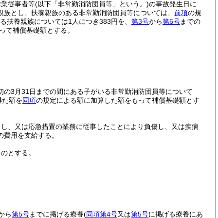
作業従事者等
(以下「非常勤消防団員等」という。)
の事故発生日に
親族とし、扶養親族のある非常勤消防団員等については、
前項
の規
る扶養親族については1人につき383円を、
第3号
から
第6号
までの
もって補償基礎額とする。
初の3月31日までの間にある子がいる非常勤消防団員等について
得た額を
同項
の規定による額に加算した額をもって補償基礎額とす
力し、又は応急措置の業務に従事したことにより負傷し、又は疾病
の費用を支給する。
ものとする。
から
第5号
までに掲げる療養
(
同項第4号
又は
第5号
に掲げる療養にあ