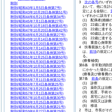
3
次の各号
のいず
附則
おいて、他に生計
附則
(昭和43年1月5日条例第7号)
定による金額に、
附則
(昭和43年10月28日条例第51号)
いずれかに該当す
附則
(昭和44年6月21日条例第34号)
(1)
配偶者
(婚姻
附則
(昭和45年7月1日条例第27号)
(2)
22歳に達す
附則
(昭和46年10月18日条例第45号)
(3)
22歳に達す
附則
(昭和47年10月20日条例第42号)
(4)
60歳以上の
附則
(昭和48年6月25日条例第27号)
(5)
22歳に達す
附則
(昭和49年10月14日条例第39号)
(6)
重度心身障害
附則
(昭和50年3月20日条例第4号)
4
扶養親族たる子の
附則
(昭和50年7月14日条例第27号)
は、
前項
の規定に
附則
(昭和51年6月26日条例第39号)
る。
附則
(昭和51年12月25日条例第50号)
(療養補償)
附則
(昭和52年6月30日条例第23号)
第6条
非常勤消防
附則
(昭和53年10月9日条例第30号)
にかかった場合に
附則
(昭和54年3月16日条例第10号)
(療養及び療養費の
附則
(昭和54年6月19日条例第31号)
第7条
前条
の規定
附則
(昭和55年7月11日条例第32号)
(1)
診察
附則
(昭和56年7月4日条例第25号)
(2)
薬剤又は治療
附則
(昭和57年3月25日条例第5号)
(3)
処置、手術そ
附則
(昭和57年7月1日条例第24号)
(4)
居宅における
附則
(昭和57年10月4日条例第30号)
(5)
病院又は診療
附則
(昭和58年3月25日条例第8号)
(6)
移送
附則
(昭和58年6月25日条例第21号)
2
市は、市長がそ
附則
(昭和59年6月27日条例第29号)