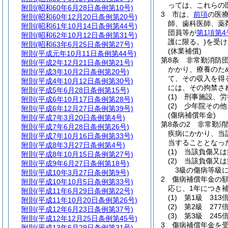
っては、これらの
附則
(昭和60年6月28日条例第10号)
3
市は、
前項
の医
附則
(昭和60年12月20日条例第20号)
師、歯科医師、薬
附則
(昭和61年10月14日条例第44号)
団員等が
第1項第4
附則
(昭和62年10月12日条例第31号)
護に限る。)
を受け
附則
(昭和63年6月25日条例第27号)
(休業補償)
附則
(平成元年10月11日条例第44号)
第8条
非常勤消防
附則
(平成2年12月21日条例第21号)
かかり、療養のた
附則
(平成3年10月2日条例第20号)
て、その収入を得
附則
(平成4年10月12日条例第30号)
には、その拘禁さ
附則
(平成5年6月28日条例第15号)
(1)
刑事施設、労
附則
(平成6年10月17日条例第28号)
(2)
少年院その他
附則
(平成6年12月27日条例第39号)
(傷病補償年金)
附則
(平成7年3月20日条例第4号)
第8条の2
非常勤消
附則
(平成7年6月28日条例第26号)
疾病にかかり、当
附則
(平成7年10月16日条例第33号)
当することとなっ
附則
(平成8年3月27日条例第4号)
(1)
当該負傷又は
附則
(平成8年10月15日条例第27号)
(2)
当該負傷又は
附則
(平成9年6月27日条例第18号)
3級の傷病等級
附則
(平成10年3月27日条例第9号)
2
傷病補償年金の
附則
(平成10年10月5日条例第33号)
応じ、1年につき
附則
(平成11年6月29日条例第22号)
(1)
第1級 313
附則
(平成11年10月20日条例第26号)
(2)
第2級 277
附則
(平成12年6月23日条例第37号)
(3)
第3級 245
附則
(平成12年12月25日条例第45号)
3
傷病補償年金を
附則
(平成13年6月29日条例第31号)