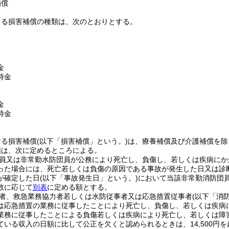
補償
よる損害補償の種類は、次のとおりとする。
金
時金
金
時金
する損害補償
(以下「損害補償」という。)
は、療養補償及び介護補償を除
額は、次に定めるところによる。
員又は非常勤水防団員が公務により死亡し、負傷し、若しくは疾病にか
った場合には、死亡若しくは負傷の原因である事故が発生した日又は診
が確定した日
(以下「事故発生日」という。)
において当該非常勤消防団
数に応じて
別表
に定める額とする。
者、救急業務協力者若しくは水防従事者又は応急措置従事者
(以下「消
は応急措置の業務に従事したことにより死亡し、負傷し、若しくは疾病
業務に従事したことによる負傷若しくは疾病により死亡し、若しくは障害の
ている収入の日額に比して公正を欠くと認められるときは、14,500円