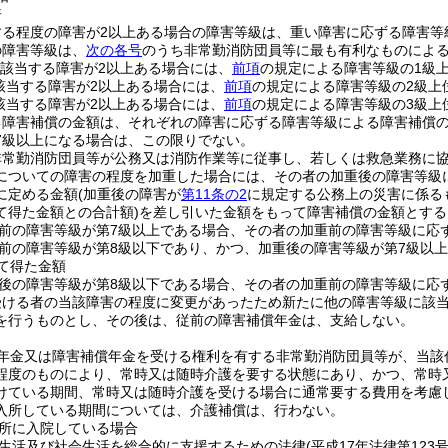
倍
する程度の障害が2以上ある場合の障害等級は、重い障害に応ずる障害等
の障害等級は、
次の各号
のうち非常勤消防団員等に最も有利なものによ
に該当する障害が2以上ある場合には、
前項
の規定による障害等級の1級
該当する障害が2以上ある場合には、
前項
の規定による障害等級の2級上
該当する障害が2以上ある場合には、
前項
の規定による障害等級の3級上
る障害補償の金額は、それぞれの障害に応ずる障害等級による障害補償
7級以上になる場合は、この限りでない。
非常勤消防団員等が公務又は消防作業等に従事し、若しくは救急業務に
についての障害の程度を加重した場合には、その者の加重後の障害等級
に定める金額
(加重後の障害が
第11条の2
に規定する公務上の災害に係る
て得た金額との合計額)
を差し引いた金額をもって障害補償の金額とする
前の障害等級が第7級以上である場合、その者の加重前の障害等級に応
前の障害等級が第8級以下であり、かつ、加重後の障害等級が第7級以
して得た金額
後の障害等級が第8級以下である場合、その者の加重前の障害等級に応
受ける者の当該障害の程度に変更があったため新たに他の障害等級に該
を行うものとし、その後は、従前の障害補償年金は、支給しない。
年金又は障害補償年金を受ける権利を有する非常勤消防団員等が、当該
程度のものにより、常時又は随時介護を要する状態にあり、かつ、常時
けている期間、常時又は随時介護を受ける場合に通常要する費用を考慮
入所している期間については、介護補償は、行わない。
所に入院している場合
生活及び社会生活を総合的に支援するための法律
(平成17年法律第123号