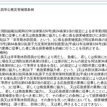
団員等公務災害補償条例
、消防組織法
(昭和22年法律第226号)
第24条第1項の規定による非常勤
作業に従事した者又は救急業務に協力した者に係る損害補償並びに水防
員
(以下「非常勤水防団員」という。)
に係る損害補償及び同法第45条の
3号)
第84条第1項
(原子力災害対策特別措置法
(平成11年法律第156号)
第
の業務に従事した者に係る損害補償を的確に行うことを目的とする。
権利)
団員又は非常勤水防団員が公務により死亡し、負傷し、若しくは疾病に
た場合又は消防法第25条第1項若しくは第2項
(これらの規定を同法第36
36条第8項において準用する場合を含む。)
の規定により消防作業に従事
業務に協力した者
(以下「救急業務協力者」という。)
又は水防法第24条
第65条第1項
(同条第3項
(原子力災害対策特別措置法
(平成11年法律第15
する場合及び原子力災害対策特別措置法第28条第2項の規定により読み
いて準用する同法第63条第2項の規定による応急措置の業務に従事した者
(
いう。)
に従事し、若しくは救急業務に協力し、又は応急措置の業務に従
し、若しくは救急業務に協力し、又は応急措置の業務に従事したことに
損害補償を受けるべき者に対して、その者がこの条例によって損害補償
団員又は非常勤水防団員は、その身分を失った場合においても、損害補
る権利は、譲り渡し、担保に供し、又は差し押さえることはできない。