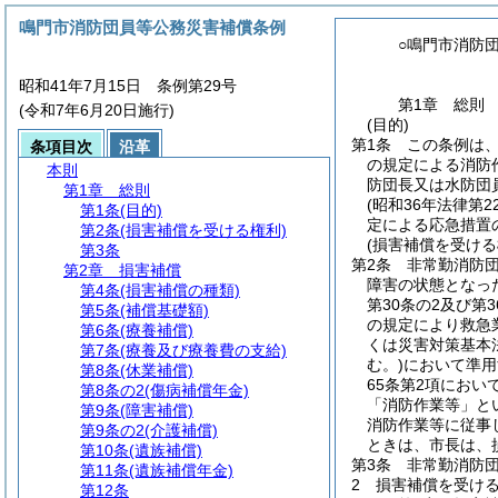
鳴門市消防団員等公務災害補償条例
○鳴門市消防
昭和41年7月15日 条例第29号
第1章
総則
(令和7年6月20日施行)
(目的)
第1条
この条例は
条項目次
沿革
の規定による消防
本則
防団長又は水防団
第1章
総則
(昭和36年法律第22
第1条
(目的)
定による応急措置
第2条
(損害補償を受ける権利)
(損害補償を受ける
第3条
第2条
非常勤消防
第2章
損害補償
障害の状態となっ
第4条
(損害補償の種類)
第30条の2及び第
第5条
(補償基礎額)
の規定により救急
第6条
(療養補償)
くは災害対策基本法
第7条
(療養及び療養費の支給)
む。)
において準用
第8条
(休業補償)
65条第2項にお
第8条の2
(傷病補償年金)
「消防作業等」と
第9条
(障害補償)
消防作業等に従事
第9条の2
(介護補償)
ときは、市長は、
第10条
(遺族補償)
第3条
非常勤消防
第11条
(遺族補償年金)
2
損害補償を受け
第12条