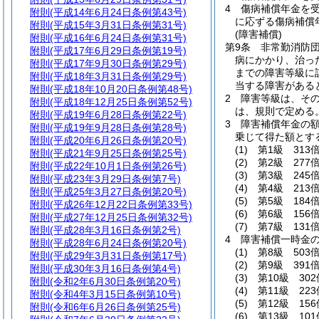
4
傷病補償年金を
附則
(平成14年6月24日条例第43号)
に応ずる傷病補償
附則
(平成15年3月31日条例第31号)
(障害補償)
附則
(平成16年6月24日条例第31号)
第9条
非常勤消防
附則
(平成17年6月29日条例第19号)
病にかかり、治っ
附則
(平成17年9月30日条例第29号)
までの障害等級に
附則
(平成18年3月31日条例第29号)
当する障害がある
附則
(平成18年10月20日条例第48号)
2
障害等級は、その
附則
(平成18年12月25日条例第52号)
は、規則で定める
附則
(平成19年6月28日条例第22号)
3
障害補償年金の額
附則
(平成19年9月28日条例第28号)
乗じて得た額とす
附則
(平成20年6月26日条例第20号)
(1)
第1級 313
附則
(平成21年9月25日条例第25号)
(2)
第2級 277
附則
(平成22年10月1日条例第26号)
(3)
第3級 245
附則
(平成23年3月29日条例第7号)
(4)
第4級 213
附則
(平成25年3月27日条例第20号)
(5)
第5級 184
附則
(平成26年12月22日条例第33号)
(6)
第6級 156
附則
(平成27年12月25日条例第32号)
(7)
第7級 131
附則
(平成28年3月16日条例第2号)
4
障害補償一時金
附則
(平成28年6月24日条例第20号)
(1)
第8級 503
附則
(平成29年3月31日条例第17号)
(2)
第9級 391
附則
(平成30年3月16日条例第4号)
(3)
第10級 302
附則
(令和2年6月30日条例第20号)
(4)
第11級 223
附則
(令和4年3月15日条例第10号)
(5)
第12級 156
附則
(令和6年6月26日条例第25号)
(6)
第13級 101