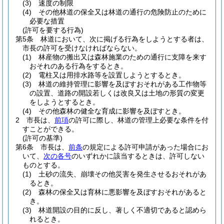
(3)
速度の制限
(4)
その他林道の保全又は林道の通行の危険防止のために
必要な措置
(許可を要する行為)
第5条
林道において、次に掲げる行為をしようとする者は、
市長の許可を受けなければならない。
(1)
林産物の搬出又は森林施業のための通行に支障を来す
おそれのある行為をするとき。
(2)
電柱又は用排水路等を設置しようとするとき。
(3)
林道の維持管理に影響を及ぼすおそれがある工作物等
の設置、道路の開設若しくは改良又は土地の形質の変更
をしようとするとき。
(4)
その他森林の健全な育成に影響を及ぼすとき。
2
市長は、
前項
の許可に際し、林道の管理上必要な条件を付
すことができる。
(許可の基準)
第6条
市長は、
前条
の規定による許可申請があった場合にお
いて、
次の各号
のいずれかに該当するときは、許可しない
ものとする。
(1)
土砂の流失、崩壊その他災害を発生させるおそれがあ
るとき。
(2)
森林の保全又は育林に悪影響を及ぼすおそれがあると
き。
(3)
林道開設の目的に反し、著しく不適切であると認めら
れるとき。