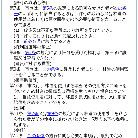
(許可の取消し等)
第7条
市長は、
第5条
の規定による許可を受けた者が
次の各
号
のいずれかに該当するときは、許可の取消し又は林道の
使用禁止若しくは原状回復その他必要な措置を命じること
ができる。
(1)
虚偽又は不正な手段により許可を受けたとき。
(2)
許可に付された条件に違反したとき。
(3)
前条各号
に該当するとき。
(権利譲渡等の禁止)
第8条
第5条
の規定により許可を受けた権利は、第三者に譲
渡又は貸与できない。
(違反に対する措置)
第9条
市長は、
この条例
に違反した者に対し、林道の使用禁
止を命じることができる。
(損害賠償等)
第10条
市長は、林道を使用する者がその使用方法に適正を
欠いたため林道に損傷又は汚損を生じさせた場合について
は、当該使用者に対して、林道を原状回復させ、又は損害
賠償を求めることができる。
(罰則)
第11条
第7条
又は
第9条
の規定により林道の使用禁止を命じ
られた者がその命令に従わないときは、5万円以下の過料に
処する。
(委任)
第12条
この条例
の施行に関し必要な事項は、規則で定め