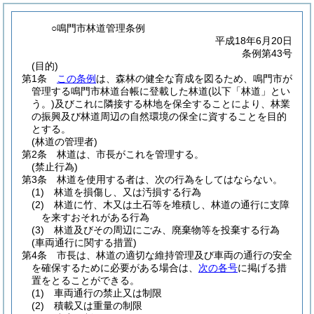
○鳴門市林道管理条例
平成18年6月20日
条例第43号
(目的)
第1条
この条例
は、森林の健全な育成を図るため、鳴門市が
管理する鳴門市林道台帳に登載した林道
(以下「林道」とい
う。)
及びこれに隣接する林地を保全することにより、林業
の振興及び林道周辺の自然環境の保全に資することを目的
とする。
(林道の管理者)
第2条
林道は、市長がこれを管理する。
(禁止行為)
第3条
林道を使用する者は、次の行為をしてはならない。
(1)
林道を損傷し、又は汚損する行為
(2)
林道に竹、木又は土石等を堆積し、林道の通行に支障
を来すおそれがある行為
(3)
林道及びその周辺にごみ、廃棄物等を投棄する行為
(車両通行に関する措置)
第4条
市長は、林道の適切な維持管理及び車両の通行の安全
を確保するために必要がある場合は、
次の各号
に掲げる措
置をとることができる。
(1)
車両通行の禁止又は制限
(2)
積載又は重量の制限