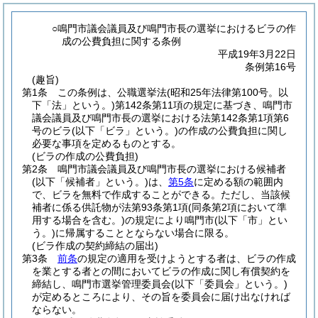
○鳴門市議会議員及び鳴門市長の選挙におけるビラの作
成の公費負担に関する条例
平成19年3月22日
条例第16号
(趣旨)
第1条
この条例は、公職選挙法
(昭和25年法律第100号。以
下「法」という。)
第142条第11項の規定に基づき、鳴門市
議会議員及び鳴門市長の選挙における法第142条第1項第6
号のビラ
(以下「ビラ」という。)
の作成の公費負担に関し
必要な事項を定めるものとする。
(ビラの作成の公費負担)
第2条
鳴門市議会議員及び鳴門市長の選挙における候補者
(以下「候補者」という。)
は、
第5条
に定める額の範囲内
で、ビラを無料で作成することができる。
ただし、当該候
補者に係る供託物が法第93条第1項
(同条第2項において準
用する場合を含む。)
の規定により鳴門市
(以下「市」とい
う。)
に帰属することとならない場合に限る。
(ビラ作成の契約締結の届出)
第3条
前条
の規定の適用を受けようとする者は、ビラの作成
を業とする者との間においてビラの作成に関し有償契約を
締結し、鳴門市選挙管理委員会
(以下「委員会」という。)
が定めるところにより、その旨を委員会に届け出なければ
ならない。