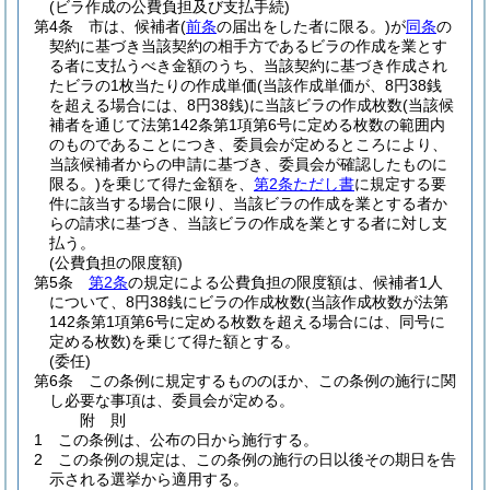
(ビラ作成の公費負担及び支払手続)
第4条
市は、候補者
(
前条
の届出をした者に限る。)
が
同条
の
契約に基づき当該契約の相手方であるビラの作成を業とす
る者に支払うべき金額のうち、当該契約に基づき作成され
たビラの1枚当たりの作成単価
(当該作成単価が、8円38銭
を超える場合には、8円38銭)
に当該ビラの作成枚数
(当該候
補者を通じて法第142条第1項第6号に定める枚数の範囲内
のものであることにつき、委員会が定めるところにより、
当該候補者からの申請に基づき、委員会が確認したものに
限る。)
を乗じて得た金額を、
第2条ただし書
に規定する要
件に該当する場合に限り、当該ビラの作成を業とする者か
らの請求に基づき、当該ビラの作成を業とする者に対し支
払う。
(公費負担の限度額)
第5条
第2条
の規定による公費負担の限度額は、候補者1人
について、8円38銭にビラの作成枚数
(当該作成枚数が法第
142条第1項第6号に定める枚数を超える場合には、同号に
定める枚数)
を乗じて得た額とする。
(委任)
第6条
この条例に規定するもののほか、この条例の施行に関
し必要な事項は、委員会が定める。
附
則
1
この条例は、公布の日から施行する。
2
この条例の規定は、この条例の施行の日以後その期日を告
示される選挙から適用する。