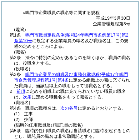
○鳴門市企業職員の職名等に関する規程
平成19年3月30日
企業管理規程第3号
(趣旨)
第1条
鳴門市職員定数条例
(昭和24年鳴門市条例第17号)
第2
条第10号
に規定する企業職員の職名及び職種名は、この規
程の定めるところによる。
(職名)
第2条
法令に特別の定めがあるものを除くほか、職員の職名
は、役職名とする。
(役職名)
第3条
鳴門市企業局の組織及び事務分掌規程
(平成17年鳴門
市企業管理規程第1号)
第4条
に定める組織上の職に充てられ
た職員は、当該組織上の職をもって役職名とする。
2
前項
に定める組織上の職に充てられていない職員の職名
は、
次条
に定める職種名をもって職名とする。
(職種名)
第4条
職員の職種名は、
次の各号
に定めるとおりとする。
(1)
主事
(2)
技師
(臨時的任用職員及び嘱託員の職名)
第5条
臨時的任用職員の職名は当該職名に臨時を冠するもの
とし、嘱託員の職名は非常勤嘱託とする。