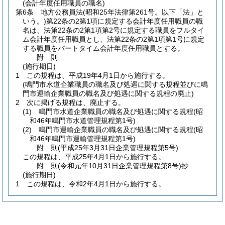
(会計年度任用職員の職名)
第6条
地方公務員法
(昭和25年法律第261号。以下「法」と
いう。)
第22条の2第1項に規定する会計年度任用職員の職
名は、法第22条の2第1項第2号に規定する職員をフルタイ
ム会計年度任用職員とし、法第22条の2第1項第1号に規定
する職員をパートタイム会計年度任用職員とする。
附
則
(施行期日)
1
この規程は、平成19年4月1日から施行する。
(鳴門市水道企業職員の職名及び処遇に関する規程並びに鳴
門市運輸企業職員の職名及び処遇に関する規程の廃止)
2
次に掲げる規程は、廃止する。
(1)
鳴門市水道企業職員の職名及び処遇に関する規程
(昭
和46年鳴門市水道管理規程第1号)
(2)
鳴門市運輸企業職員の職名及び処遇に関する規程
(昭
和46年鳴門市運輸管理規程第1号)
附
則
(平成25年3月31日
企業管理規程第5号)
この規程は、平成25年4月1日から施行する。
附
則
(令和元年10月31日
企業管理規程第8号)
抄
(施行期日)
1
この規程は、令和2年4月1日から施行する。