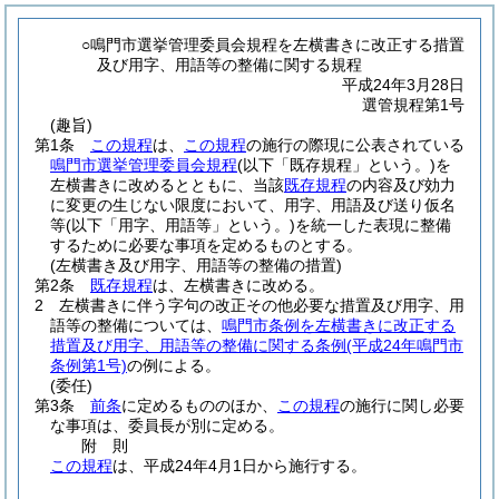
○鳴門市選挙管理委員会規程を左横書きに改正する措置
及び用字、用語等の整備に関する規程
平成24年3月28日
選管規程第1号
(趣旨)
第1条
この規程
は、
この規程
の施行の際現に公表されている
鳴門市選挙管理委員会規程
(以下「既存規程」という。)
を
左横書きに改めるとともに、当該
既存規程
の内容及び効力
に変更の生じない限度において、用字、用語及び送り仮名
等
(以下「用字、用語等」という。)
を統一した表現に整備
するために必要な事項を定めるものとする。
(左横書き及び用字、用語等の整備の措置)
第2条
既存規程
は、左横書きに改める。
2
左横書きに伴う字句の改正その他必要な措置及び用字、用
語等の整備については、
鳴門市条例を左横書きに改正する
措置及び用字、用語等の整備に関する条例
(平成24年鳴門市
条例第1号)
の例による。
(委任)
第3条
前条
に定めるもののほか、
この規程
の施行に関し必要
な事項は、委員長が別に定める。
附
則
この規程
は、平成24年4月1日から施行する。