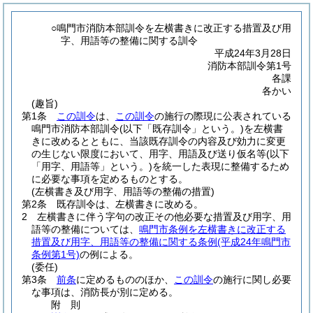
○鳴門市消防本部訓令を左横書きに改正する措置及び用
字、用語等の整備に関する訓令
平成24年3月28日
消防本部訓令第1号
各課
各かい
(趣旨)
第1条
この訓令
は、
この訓令
の施行の際現に公表されている
鳴門市消防本部訓令
(以下「既存訓令」という。)
を左横書
きに改めるとともに、当該既存訓令の内容及び効力に変更
の生じない限度において、用字、用語及び送り仮名等
(以下
「用字、用語等」という。)
を統一した表現に整備するため
に必要な事項を定めるものとする。
(左横書き及び用字、用語等の整備の措置)
第2条
既存訓令は、左横書きに改める。
2
左横書きに伴う字句の改正その他必要な措置及び用字、用
語等の整備については、
鳴門市条例を左横書きに改正する
措置及び用字、用語等の整備に関する条例
(平成24年鳴門市
条例第1号)
の例による。
(委任)
第3条
前条
に定めるもののほか、
この訓令
の施行に関し必要
な事項は、消防長が別に定める。
附
則