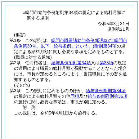
○鳴門市給与条例附則第34項の規定による給料月額に
関する規則
令和5年3月31日
規則第21号
(趣旨)
第1条
この規則は、
鳴門市職員諸給与条例
(昭和32年鳴門市
条例第30号。以下「給与条例」という。)
附則第34項
の規
定による給料月額に関し必要な事項を定めるものとする。
(職員に対する通知)
第2条
任命権者は、
給与条例附則第34項
又は
第35項
の規定
の適用により職員の給料月額が異動することとなった場合
には、市長が定めるところにより、当該職員にその旨を通
知するものとする。
(その他)
第3条
この規則に定めるもののほか、
給与条例附則第34項
の規定による給料月額その他
同項
及び
給与条例附則第35項
の施行に関し必要な事項は、市長が別に定める。
附
則
この規則は、令和5年4月1日から施行する。