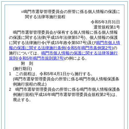
○鳴門市選挙管理委員会の所管に係る個人情報の保護に
関する法律等施行規程
令和5年3月31日
選管規程第1号
鳴門市選挙管理委員会が保有する個人情報に係る個人情報
の保護に関する法律
(平成15年法律第57号)
、個人情報の保護
に関する法律施行令
(平成15年政令第507号)
及び
鳴門市個人情
報の保護に関する法律施行条例
(令和5年鳴門市条例第2号)
の
施行については、
鳴門市個人情報の保護に関する法律等施行
規則
(令和5年鳴門市規則第7号)
の例による。
附
則
(施行期日)
1
この規程は、令和5年4月1日から施行する。
(鳴門市選挙管理委員会の所管に係る鳴門市個人情報保護条
例施行規程の廃止)
2
鳴門市選挙管理委員会の所管に係る鳴門市個人情報保護条
例施行規程
(平成16年鳴門市選挙管理委員会規程第2号)
は、
廃止する。