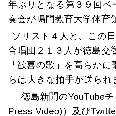
年ぶりとなる第３９回ベ
奏会が鳴門教育大学体育
ソリスト４人と、この
合唱団２１３人が徳島交
「歓喜の歌」を高らかに
らは大きな拍手が送られ
徳島新聞のYouTubeチャ
Press Video)）及びT