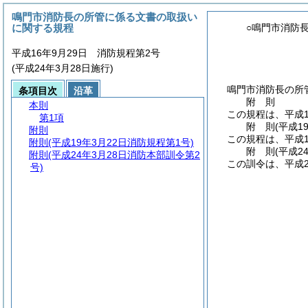
鳴門市消防長の所管に係る文書の取扱い
に関する規程
○鳴門市消防
平成16年9月29日 消防規程第2号
(平成24年3月28日施行)
鳴門市消防長の所
条項目次
沿革
附
則
本則
この規程は、平成1
第1項
附
則
(平成1
附則
この規程は、平成1
附則
(平成19年3月22日消防規程第1号)
附
則
(平成2
附則
(平成24年3月28日消防本部訓令第2
この訓令は、平成2
号)