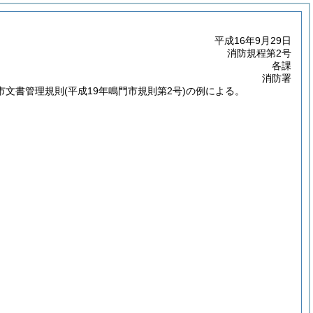
平成16年9月29日
消防規程第2号
各課
消防署
市文書管理規則
(平成19年鳴門市規則第2号)
の例による。