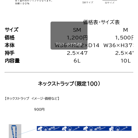
価格表・サイズ表
サイズ
SM
M
価格
1,200円
1,500円
スクロールできます
本体
W36×H22×D14
W36×H37×
持手
2.5×47
2.5×47
内容量
6L
10L
ネックストラップ（限定１００）