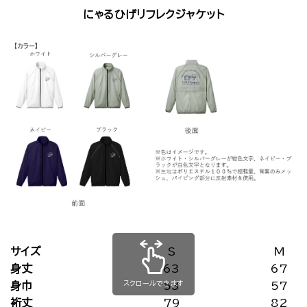
にゃるひげリフレクジャケット
サイズ
S
M
身丈
63
67
スクロールできます
身巾
53
57
裄丈
79
82