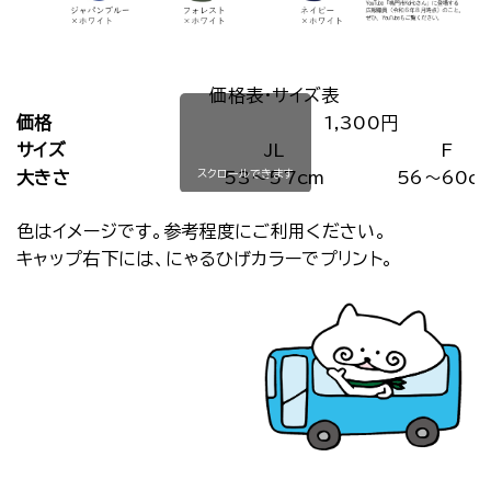
価格表・サイズ表
価格
1,300円
サイズ
JL
F
スクロールできます
大きさ
53～57cm
56～60c
色はイメージです。参考程度にご利用ください。
キャップ右下には、にゃるひげカラーでプリント。