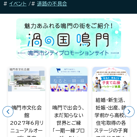
イベント
道路の不具合
結婚・新生活、
鳴門で出会う、
妊娠・出産、就
新商品取り扱
まだ知らない
学前から高校、
い開始！
リ
世界とご縁
住宅取得の各
令和８年度にゃ
ー
「一期一縁プロ
ステージの子育
るひげグッズ