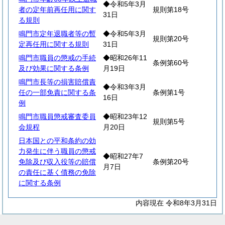
◆令和5年3月
者の定年前再任用に関す
規則第18号
31日
る規則
鳴門市定年退職者等の暫
◆令和5年3月
規則第20号
定再任用に関する規則
31日
鳴門市職員の懲戒の手続
◆昭和26年11
条例第60号
及び効果に関する条例
月19日
鳴門市長等の損害賠償責
◆令和3年3月
任の一部免責に関する条
条例第1号
16日
例
鳴門市職員懲戒審査委員
◆昭和23年12
規則第5号
会規程
月20日
日本国との平和条約の効
力発生に伴う職員の懲戒
◆昭和27年7
免除及び収入役等の賠償
条例第20号
月7日
の責任に基く債務の免除
に関する条例
内容現在 令和8年3月31日