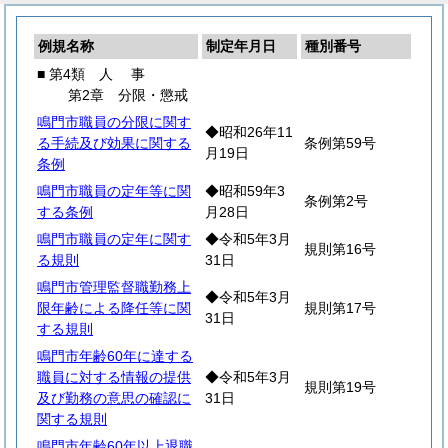
例規名称
制定年月日
種別番号
■ 第4類
人
事
第2章 分限・懲戒
鳴門市職員の分限に関す
◆昭和26年11
る手続及び効果に関する
条例第59号
月19日
条例
鳴門市職員の定年等に関
◆昭和59年3
条例第2号
する条例
月28日
鳴門市職員の定年に関す
◆令和5年3月
規則第16号
る規則
31日
鳴門市管理監督職勤務上
◆令和5年3月
限年齢による降任等に関
規則第17号
31日
する規則
鳴門市年齢60年に達する
職員に対する情報の提供
◆令和5年3月
規則第19号
及び勤務の意思の確認に
31日
関する規則
鳴門市年齢60年以上退職