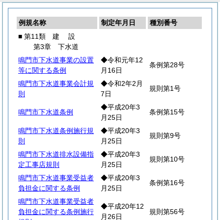
例規名称
制定年月日
種別番号
■ 第11類
建
設
第3章 下水道
鳴門市下水道事業の設置
◆令和元年12
条例第28号
等に関する条例
月16日
鳴門市下水道事業会計規
◆令和2年2月
規則第1号
則
7日
◆平成20年3
鳴門市下水道条例
条例第15号
月25日
鳴門市下水道条例施行規
◆平成20年3
規則第9号
則
月25日
鳴門市下水道排水設備指
◆平成20年3
規則第10号
定工事店規則
月25日
鳴門市下水道事業受益者
◆平成20年3
条例第16号
負担金に関する条例
月25日
鳴門市下水道事業受益者
◆平成20年12
負担金に関する条例施行
規則第56号
月26日