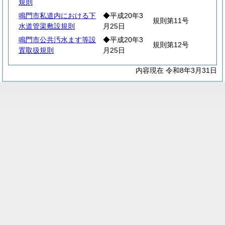
規則
鳴門市私道内における下
◆平成20年3
規則第11号
水道管渠敷設規則
月25日
鳴門市公共汚水ます等設
◆平成20年3
規則第12号
置取扱規則
月25日
内容現在 令和8年3月31日