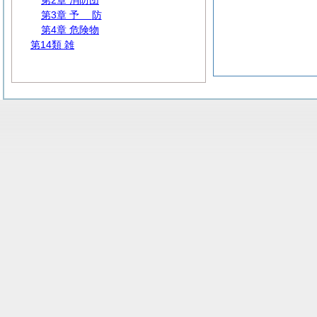
第2章 消防団
第3章
予
防
第4章 危険物
第14類 雑