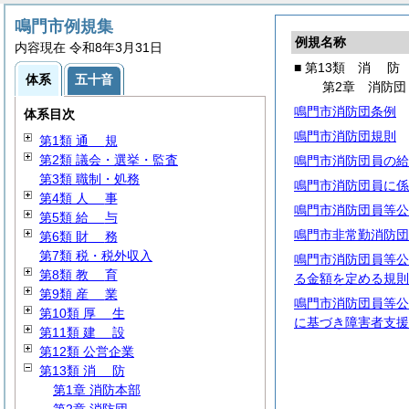
鳴門市例規集
例規名称
内容現在 令和8年3月31日
■ 第13類
消
防
体系
五十音
第2章 消防団
鳴門市消防団条例
体系目次
鳴門市消防団規則
第1類
通
規
第2類 議会・選挙・監査
鳴門市消防団員の給
第3類 職制・処務
鳴門市消防団員に係
第4類
人
事
鳴門市消防団員等公
第5類
給
与
鳴門市非常勤消防団
第6類
財
務
第7類 税・税外収入
鳴門市消防団員等公
第8類
教
育
る金額を定める規則
第9類
産
業
鳴門市消防団員等公
第10類
厚
生
に基づき障害者支援
第11類
建
設
第12類 公営企業
第13類
消
防
第1章 消防本部