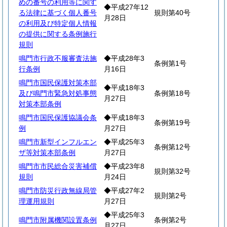
めの番号の利用等に関す
◆平成27年12
る法律に基づく個人番号
規則第40号
月28日
の利用及び特定個人情報
の提供に関する条例施行
規則
鳴門市行政不服審査法施
◆平成28年3
条例第1号
行条例
月16日
鳴門市国民保護対策本部
◆平成18年3
及び鳴門市緊急対処事態
条例第18号
月27日
対策本部条例
鳴門市国民保護協議会条
◆平成18年3
条例第19号
例
月27日
鳴門市新型インフルエン
◆平成25年3
条例第12号
ザ等対策本部条例
月27日
鳴門市市民総合災害補償
◆平成23年8
規則第32号
規則
月24日
鳴門市防災行政無線局管
◆平成27年2
規則第2号
理運用規則
月27日
◆平成25年3
鳴門市附属機関設置条例
条例第2号
月27日