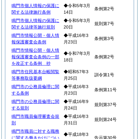
鳴門市個人情報の保護に
◆令和5年3月
条例第2号
関する法律施行条例
14日
鳴門市個人情報の保護に
◆令和5年3月
規則第7号
関する法律等施行規則
20日
鳴門市情報公開・個人情
◆平成16年3
条例第3号
報保護審査会条例
月23日
鳴門市情報公開・個人情
◆令和7年3月
報保護審査会条例の一部
条例第2号
18日
を改正する条例 抄
鳴門市住民基本台帳閲覧
◆昭和57年3
訓令第1号
等事務取扱要綱
月25日
鳴門市の公務員倫理に関
◆平成16年3
条例第11号
する条例
月23日
鳴門市の公務員倫理に関
◆平成16年9
規則第37号
する規則
月24日
鳴門市職員倫理審査会規
◆平成16年3
規則第24号
則
月31日
鳴門市職員に対する職務
◆平成18年3
に関する働きかけについ
告示第30号