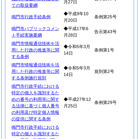
月27日
ての取扱要綱
◆平成9年10
鳴門市行政手続条例
条例第25号
月20日
鳴門市パブリックコメン
◆平成17年6
告示第43号
ト手続実施要綱
月28日
鳴門市情報通信技術を活
◆令和5年3月
用した行政の推進等に関
条例第1号
14日
する条例
鳴門市情報通信技術を活
◆令和5年3月
用した行政の推進等に関
規則第2号
14日
する条例施行規則
鳴門市行政手続における
特定の個人を識別するた
めの番号の利用等に関す
◆平成27年12
条例第29号
る法律に基づく個人番号
月25日
の利用及び特定個人情報
の提供に関する条例
鳴門市行政手続における
特定の個人を識別するた