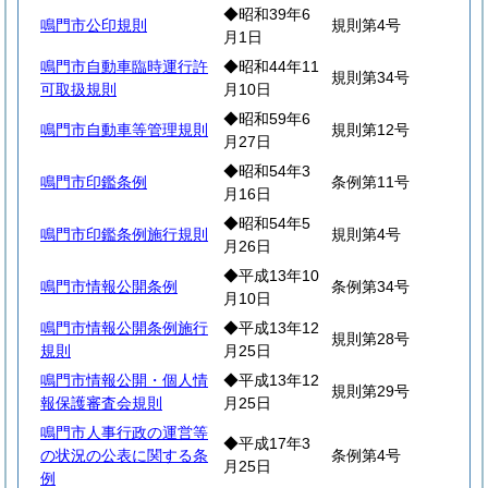
◆昭和39年6
鳴門市公印規則
規則第4号
月1日
鳴門市自動車臨時運行許
◆昭和44年11
規則第34号
可取扱規則
月10日
◆昭和59年6
鳴門市自動車等管理規則
規則第12号
月27日
◆昭和54年3
鳴門市印鑑条例
条例第11号
月16日
◆昭和54年5
鳴門市印鑑条例施行規則
規則第4号
月26日
◆平成13年10
鳴門市情報公開条例
条例第34号
月10日
鳴門市情報公開条例施行
◆平成13年12
規則第28号
規則
月25日
鳴門市情報公開・個人情
◆平成13年12
規則第29号
報保護審査会規則
月25日
鳴門市人事行政の運営等
◆平成17年3
の状況の公表に関する条
条例第4号
月25日
例