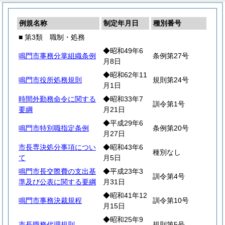
例規名称
制定年月日
種別番号
■ 第3類 職制・処務
◆昭和49年6
鳴門市事務分掌組織条例
条例第27号
月8日
◆昭和62年11
鳴門市役所処務規則
規則第24号
月1日
時間外勤務命令に関する
◆昭和33年7
訓令第1号
要綱
月21日
◆平成29年6
鳴門市特別職指定条例
条例第20号
月27日
市長専決処分事項につい
◆昭和43年6
種別なし
て
月5日
鳴門市長交際費の支出基
◆平成23年3
訓令第4号
準及び公表に関する要綱
月31日
◆昭和41年12
鳴門市事務決裁規程
訓令第10号
月15日
◆昭和25年9
市長職務代理規則
規則第5号