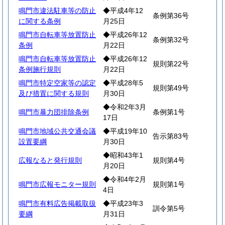
鳴門市違法駐車等の防止
◆平成4年12
条例第36号
に関する条例
月25日
鳴門市自転車等放置防止
◆平成26年12
条例第32号
条例
月22日
鳴門市自転車等放置防止
◆平成26年12
規則第22号
条例施行規則
月22日
鳴門市特定空家等の認定
◆平成28年5
規則第49号
及び措置に関する規則
月30日
◆令和2年3月
鳴門市暴力団排除条例
条例第1号
17日
鳴門市地域公共交通会議
◆平成19年10
告示第83号
設置要綱
月30日
◆昭和43年1
広報なると発行規則
規則第4号
月20日
◆令和4年2月
鳴門市広報モニター規則
規則第1号
4日
鳴門市有料広告掲載取扱
◆平成23年3
訓令第5号
要綱
月31日