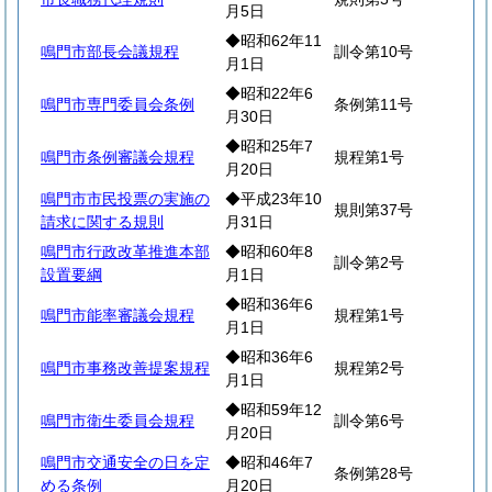
月5日
◆昭和62年11
鳴門市部長会議規程
訓令第10号
月1日
◆昭和22年6
鳴門市専門委員会条例
条例第11号
月30日
◆昭和25年7
鳴門市条例審議会規程
規程第1号
月20日
鳴門市市民投票の実施の
◆平成23年10
規則第37号
請求に関する規則
月31日
鳴門市行政改革推進本部
◆昭和60年8
訓令第2号
設置要綱
月1日
◆昭和36年6
鳴門市能率審議会規程
規程第1号
月1日
◆昭和36年6
鳴門市事務改善提案規程
規程第2号
月1日
◆昭和59年12
鳴門市衛生委員会規程
訓令第6号
月20日
鳴門市交通安全の日を定
◆昭和46年7
条例第28号
める条例
月20日