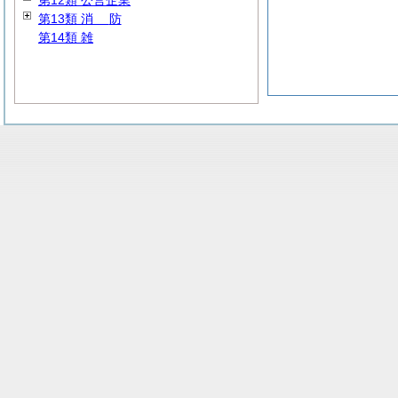
第12類 公営企業
第13類
消
防
第14類 雑