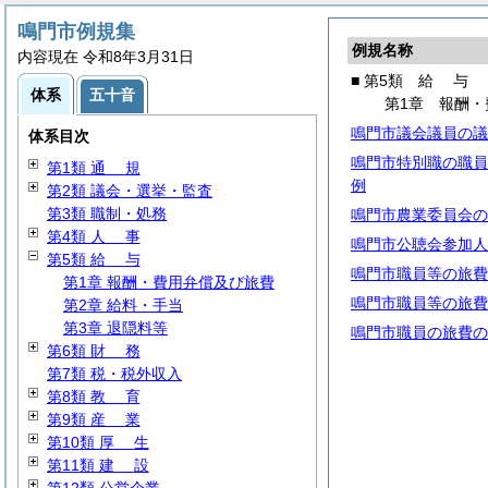
鳴門市例規集
例規名称
内容現在 令和8年3月31日
■ 第5類
給
与
体系
五十音
第1章 報酬・
鳴門市議会議員の議
体系目次
鳴門市特別職の職員
第1類
通
規
例
第2類 議会・選挙・監査
第3類 職制・処務
鳴門市農業委員会の
第4類
人
事
鳴門市公聴会参加人
第5類
給
与
鳴門市職員等の旅費
第1章 報酬・費用弁償及び旅費
鳴門市職員等の旅費
第2章 給料・手当
第3章 退隠料等
鳴門市職員の旅費の
第6類
財
務
第7類 税・税外収入
第8類
教
育
第9類
産
業
第10類
厚
生
第11類
建
設