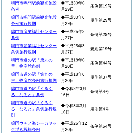
鳴門市鳴門駅前観光施設
◆平成30年6
条例第19号
条例
月29日
鳴門市鳴門駅前観光施設
◆平成30年6
規則第29号
条例施行規則
月29日
鳴門市産業福祉センター
◆平成25年3
条例第29号
条例
月27日
鳴門市産業福祉センター
◆平成25年3
規則第19号
条例施行規則
月27日
鳴門市道の駅「第九の
◆平成18年6
条例第44号
里」物産館条例
月20日
鳴門市道の駅「第九の
◆平成18年6
規則第37号
里」物産館条例施行規則
月20日
鳴門市道の駅「くるく
◆令和3年3月
条例第4号
る なると」条例
16日
鳴門市道の駅「くるく
◆令和3年3月
る なると」条例施行規
規則第4号
16日
則
鳴門ウチノ海シーカヤッ
◆平成25年12
条例第54号
ク浮き桟橋条例
月20日