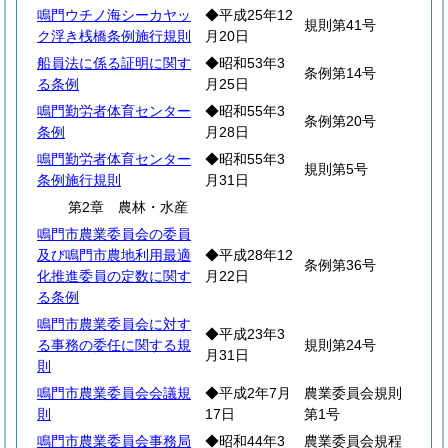
鳴門ウチノ海シーカヤッ
◆平成25年12
規則第41号
ク浮き桟橋条例施行規則
月20日
船員法に係る証明に関す
◆昭和53年3
条例第14号
る条例
月25日
鳴門勤労者体育センター
◆昭和55年3
条例第20号
条例
月28日
鳴門勤労者体育センター
◆昭和55年3
規則第5号
条例施行規則
月31日
第2章 農林・水産
鳴門市農業委員会の委員
及び鳴門市農地利用最適
◆平成28年12
条例第36号
化推進委員の定数に関す
月22日
る条例
鳴門市農業委員会に対す
◆平成23年3
る事務の委任に関する規
規則第24号
月31日
則
鳴門市農業委員会会議規
◆平成2年7月
農業委員会規則
則
17日
第1号
鳴門市農業委員会事務局
◆昭和44年3
農業委員会規程