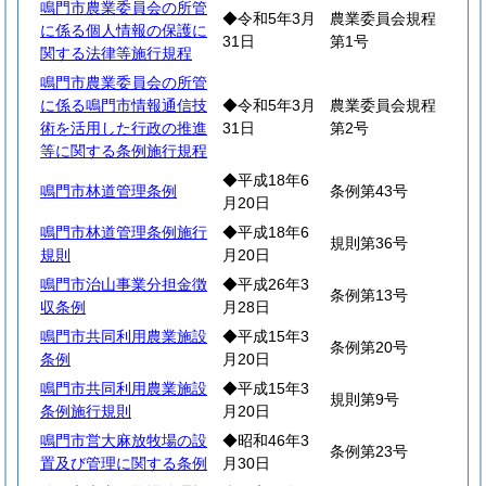
鳴門市農業委員会の所管
◆令和5年3月
農業委員会規程
に係る個人情報の保護に
31日
第1号
関する法律等施行規程
鳴門市農業委員会の所管
に係る鳴門市情報通信技
◆令和5年3月
農業委員会規程
術を活用した行政の推進
31日
第2号
等に関する条例施行規程
◆平成18年6
鳴門市林道管理条例
条例第43号
月20日
鳴門市林道管理条例施行
◆平成18年6
規則第36号
規則
月20日
鳴門市治山事業分担金徴
◆平成26年3
条例第13号
収条例
月28日
鳴門市共同利用農業施設
◆平成15年3
条例第20号
条例
月20日
鳴門市共同利用農業施設
◆平成15年3
規則第9号
条例施行規則
月20日
鳴門市営大麻放牧場の設
◆昭和46年3
条例第23号
置及び管理に関する条例
月30日