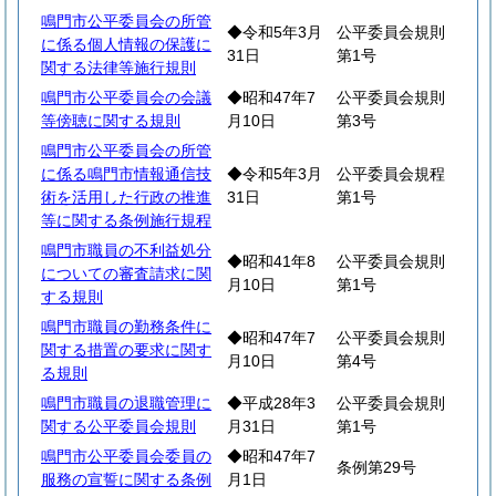
鳴門市公平委員会の所管
◆令和5年3月
公平委員会規則
に係る個人情報の保護に
31日
第1号
関する法律等施行規則
鳴門市公平委員会の会議
◆昭和47年7
公平委員会規則
等傍聴に関する規則
月10日
第3号
鳴門市公平委員会の所管
に係る鳴門市情報通信技
◆令和5年3月
公平委員会規程
術を活用した行政の推進
31日
第1号
等に関する条例施行規程
鳴門市職員の不利益処分
◆昭和41年8
公平委員会規則
についての審査請求に関
月10日
第1号
する規則
鳴門市職員の勤務条件に
◆昭和47年7
公平委員会規則
関する措置の要求に関す
月10日
第4号
る規則
鳴門市職員の退職管理に
◆平成28年3
公平委員会規則
関する公平委員会規則
月31日
第1号
鳴門市公平委員会委員の
◆昭和47年7
条例第29号
服務の宣誓に関する条例
月1日