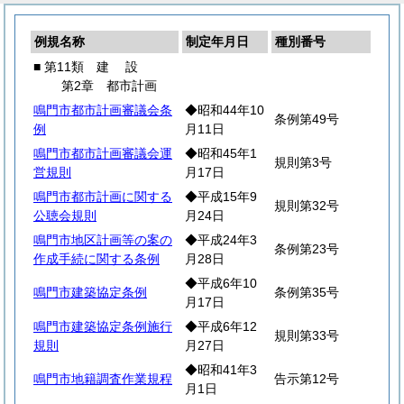
例規名称
制定年月日
種別番号
■ 第11類
建
設
第2章 都市計画
鳴門市都市計画審議会条
◆昭和44年10
条例第49号
例
月11日
鳴門市都市計画審議会運
◆昭和45年1
規則第3号
営規則
月17日
鳴門市都市計画に関する
◆平成15年9
規則第32号
公聴会規則
月24日
鳴門市地区計画等の案の
◆平成24年3
条例第23号
作成手続に関する条例
月28日
◆平成6年10
鳴門市建築協定条例
条例第35号
月17日
鳴門市建築協定条例施行
◆平成6年12
規則第33号
規則
月27日
◆昭和41年3
鳴門市地籍調査作業規程
告示第12号
月1日