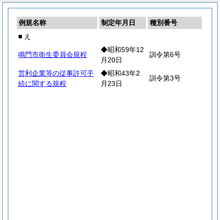
例規名称
制定年月日
種別番号
■ え
◆昭和59年12
鳴門市衛生委員会規程
訓令第6号
月20日
営利企業等の従事許可手
◆昭和43年2
訓令第3号
続に関する規程
月23日