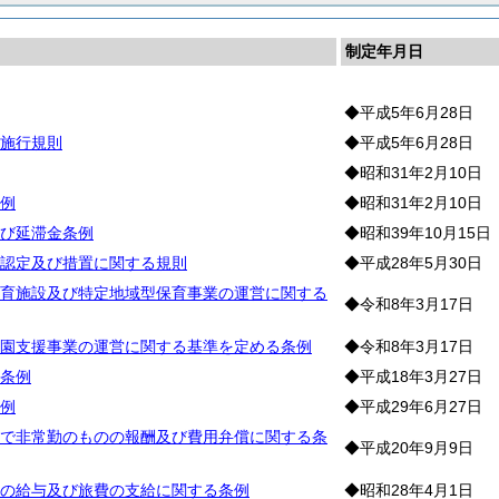
制定年月日
◆平成5年6月28日
施行規則
◆平成5年6月28日
◆昭和31年2月10日
例
◆昭和31年2月10日
び延滞金条例
◆昭和39年10月15日
認定及び措置に関する規則
◆平成28年5月30日
育施設及び特定地域型保育事業の運営に関する
◆令和8年3月17日
園支援事業の運営に関する基準を定める条例
◆令和8年3月17日
条例
◆平成18年3月27日
例
◆平成29年6月27日
で非常勤のものの報酬及び費用弁償に関する条
◆平成20年9月9日
の給与及び旅費の支給に関する条例
◆昭和28年4月1日