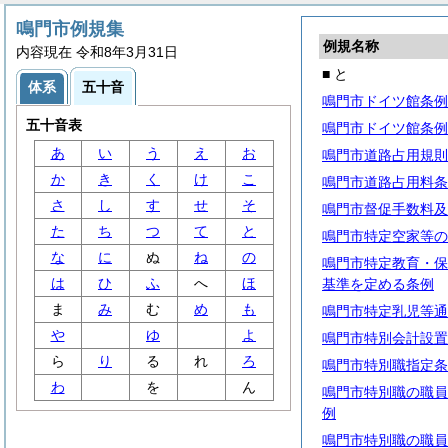
鳴門市例規集
例規名称
内容現在 令和8年3月31日
■ と
体系
五十音
鳴門市ドイツ館条例
五十音表
鳴門市ドイツ館条例
あ
い
う
え
お
鳴門市道路占用規則
か
き
く
け
こ
鳴門市道路占用料条
さ
し
す
せ
そ
鳴門市督促手数料及
た
ち
つ
て
と
鳴門市特定空家等の
な
に
ぬ
ね
の
鳴門市特定教育・保
は
ひ
ふ
へ
ほ
基準を定める条例
ま
み
む
め
も
鳴門市特定乳児等通
や
ゆ
よ
鳴門市特別会計設置
ら
り
る
れ
ろ
鳴門市特別職指定条
わ
を
ん
鳴門市特別職の職員
例
鳴門市特別職の職員