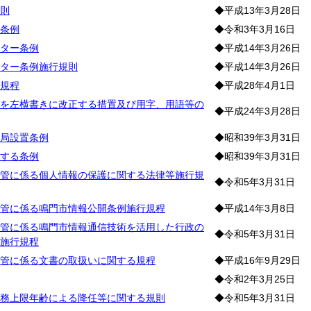
則
◆平成13年3月28日
条例
◆令和3年3月16日
ター条例
◆平成14年3月26日
ター条例施行規則
◆平成14年3月26日
規程
◆平成28年4月1日
を左横書きに改正する措置及び用字、用語等の
◆平成24年3月28日
局設置条例
◆昭和39年3月31日
する条例
◆昭和39年3月31日
管に係る個人情報の保護に関する法律等施行規
◆令和5年3月31日
管に係る鳴門市情報公開条例施行規程
◆平成14年3月8日
管に係る鳴門市情報通信技術を活用した行政の
◆令和5年3月31日
施行規程
管に係る文書の取扱いに関する規程
◆平成16年9月29日
◆令和2年3月25日
務上限年齢による降任等に関する規則
◆令和5年3月31日