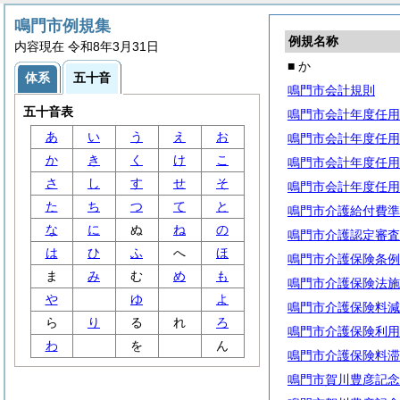
鳴門市例規集
例規名称
内容現在 令和8年3月31日
■ か
体系
五十音
鳴門市会計規則
五十音表
鳴門市会計年度任用
あ
い
う
え
お
鳴門市会計年度任用
か
き
く
け
こ
鳴門市会計年度任用
さ
し
す
せ
そ
鳴門市会計年度任用
た
ち
つ
て
と
鳴門市介護給付費準
な
に
ぬ
ね
の
鳴門市介護認定審査
は
ひ
ふ
へ
ほ
鳴門市介護保険条例
ま
み
む
め
も
鳴門市介護保険法施
や
ゆ
よ
鳴門市介護保険料減
ら
り
る
れ
ろ
鳴門市介護保険利用
わ
を
ん
鳴門市介護保険料滞
鳴門市賀川豊彦記念