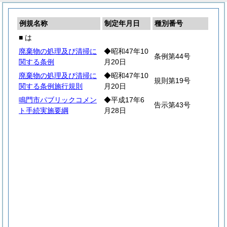
例規名称
制定年月日
種別番号
■ は
廃棄物の処理及び清掃に
◆昭和47年10
条例第44号
関する条例
月20日
廃棄物の処理及び清掃に
◆昭和47年10
規則第19号
関する条例施行規則
月20日
鳴門市パブリックコメン
◆平成17年6
告示第43号
ト手続実施要綱
月28日