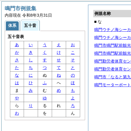
鳴門市例規集
例規名称
内容現在 令和8年3月31日
■ な
体系
五十音
鳴門ウチノ海シーカ
五十音表
鳴門ウチノ海シーカ
あ
い
う
え
お
鳴門市鳴門駅前観光
か
き
く
け
こ
鳴門市鳴門駅前観光
さ
し
す
せ
そ
鳴門勤労者体育セン
た
ち
つ
て
と
鳴門勤労者体育セン
な
に
ぬ
ね
の
鳴門市「なると第九
は
ひ
ふ
へ
ほ
鳴門モーターボート
ま
み
む
め
も
や
ゆ
よ
ら
り
る
れ
ろ
わ
を
ん