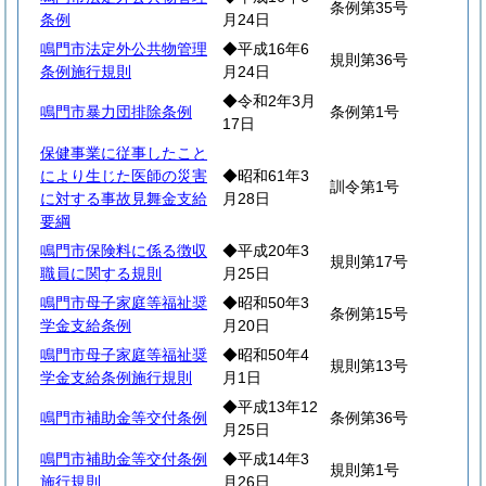
条例第35号
条例
月24日
鳴門市法定外公共物管理
◆平成16年6
規則第36号
条例施行規則
月24日
◆令和2年3月
鳴門市暴力団排除条例
条例第1号
17日
保健事業に従事したこと
により生じた医師の災害
◆昭和61年3
訓令第1号
に対する事故見舞金支給
月28日
要綱
鳴門市保険料に係る徴収
◆平成20年3
規則第17号
職員に関する規則
月25日
鳴門市母子家庭等福祉奨
◆昭和50年3
条例第15号
学金支給条例
月20日
鳴門市母子家庭等福祉奨
◆昭和50年4
規則第13号
学金支給条例施行規則
月1日
◆平成13年12
鳴門市補助金等交付条例
条例第36号
月25日
鳴門市補助金等交付条例
◆平成14年3
規則第1号
施行規則
月26日