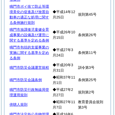
鳴門市ポイ捨て防止等環
境美化の促進及び放置自
◆平成14年12
規則第45号
動車の適正な処理に関す
月25日
る条例施行規則
鳴門市放課後児童健全育
◆平成26年10
成事業の設備及び運営に
条例第26号
月15日
関する基準を定める条例
鳴門市包括的支援事業の
◆平成27年3
実施に関する基準を定め
条例第11号
月24日
る条例
◆平成20年3
鳴門市防災会議運営規程
訓令第3号
月31日
◆昭和37年11
鳴門市防災会議条例
条例第25号
月1日
鳴門市防災行政無線局管
◆平成27年2
規則第2号
理運用規則
月27日
◆昭和27年11
教育委員会規則
傍聴人規則
月7日
第3号
鳴門市法定外公共物管理
◆平成16年6