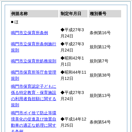
例規名称
制定年月日
種別番号
■ ほ
◆平成27年3
鳴門市立保育所条例
条例第16号
月24日
鳴門市立保育所条例施行
◆平成27年3
規則第12号
規則
月24日
◆昭和42年1
鳴門市立保育所処務規則
規則第7号
月1日
鳴門市保育所等庁舎管理
◆昭和44年11
規則第38号
規則
月12日
鳴門市保育認定子どもに
係る特定教育・保育施設
◆平成27年3
規則第13号
の利用者負担額に関する
月24日
規則
鳴門市ポイ捨て防止等環
境美化の促進及び放置自
◆平成14年12
条例第54号
動車の適正な処理に関す
月25日
る条例