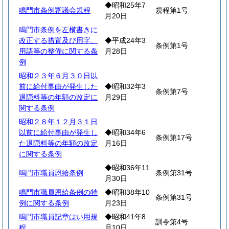
◆昭和25年7
鳴門市条例審議会規程
規程第1号
月20日
鳴門市条例を左横書きに
改正する措置及び用字、
◆平成24年3
条例第1号
用語等の整備に関する条
月28日
例
昭和２３年６月３０日以
前に給付事由が発生した
◆昭和32年3
条例第7号
退隠料等の年額の改定に
月29日
関する条例
昭和２８年１２月３１日
以前に給付事由が発生し
◆昭和34年6
条例第17号
た退隠料等の年額の改定
月16日
に関する条例
◆昭和36年11
鳴門市職員恩給条例
条例第31号
月30日
鳴門市職員恩給条例の特
◆昭和38年10
条例第31号
例に関する条例
月23日
鳴門市職員記章はい用規
◆昭和41年8
訓令第4号
程
月10日