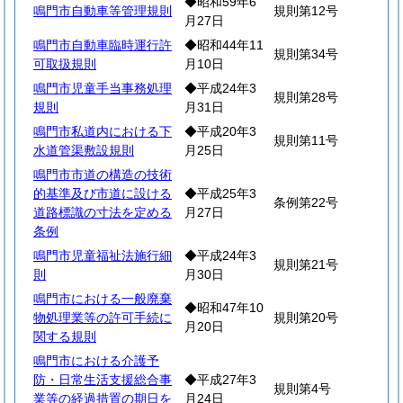
◆昭和59年6
鳴門市自動車等管理規則
規則第12号
月27日
鳴門市自動車臨時運行許
◆昭和44年11
規則第34号
可取扱規則
月10日
鳴門市児童手当事務処理
◆平成24年3
規則第28号
規則
月31日
鳴門市私道内における下
◆平成20年3
規則第11号
水道管渠敷設規則
月25日
鳴門市市道の構造の技術
的基準及び市道に設ける
◆平成25年3
条例第22号
道路標識の寸法を定める
月27日
条例
鳴門市児童福祉法施行細
◆平成24年3
規則第21号
則
月30日
鳴門市における一般廃棄
◆昭和47年10
物処理業等の許可手続に
規則第20号
月20日
関する規則
鳴門市における介護予
防・日常生活支援総合事
◆平成27年3
規則第4号
業等の経過措置の期日を
月24日