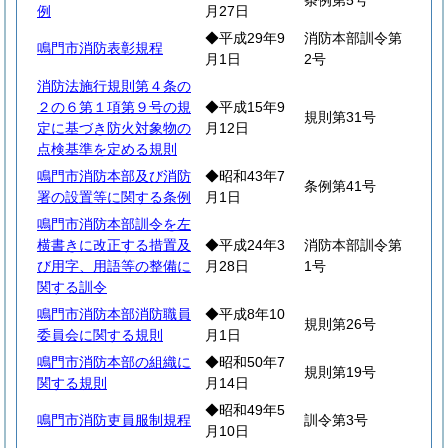
条例第5号
例
月27日
◆平成29年9
消防本部訓令第
鳴門市消防表彰規程
月1日
2号
消防法施行規則第４条の
２の６第１項第９号の規
◆平成15年9
規則第31号
定に基づき防火対象物の
月12日
点検基準を定める規則
鳴門市消防本部及び消防
◆昭和43年7
条例第41号
署の設置等に関する条例
月1日
鳴門市消防本部訓令を左
横書きに改正する措置及
◆平成24年3
消防本部訓令第
び用字、用語等の整備に
月28日
1号
関する訓令
鳴門市消防本部消防職員
◆平成8年10
規則第26号
委員会に関する規則
月1日
鳴門市消防本部の組織に
◆昭和50年7
規則第19号
関する規則
月14日
◆昭和49年5
鳴門市消防吏員服制規程
訓令第3号
月10日