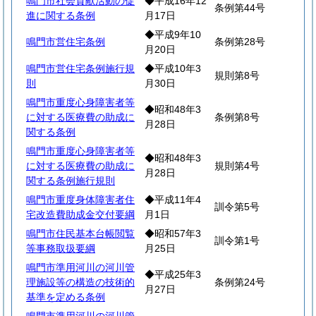
鳴門市社会貢献活動の促
◆平成16年12
条例第44号
進に関する条例
月17日
◆平成9年10
鳴門市営住宅条例
条例第28号
月20日
鳴門市営住宅条例施行規
◆平成10年3
規則第8号
則
月30日
鳴門市重度心身障害者等
◆昭和48年3
に対する医療費の助成に
条例第8号
月28日
関する条例
鳴門市重度心身障害者等
◆昭和48年3
に対する医療費の助成に
規則第4号
月28日
関する条例施行規則
鳴門市重度身体障害者住
◆平成11年4
訓令第5号
宅改造費助成金交付要綱
月1日
鳴門市住民基本台帳閲覧
◆昭和57年3
訓令第1号
等事務取扱要綱
月25日
鳴門市準用河川の河川管
◆平成25年3
理施設等の構造の技術的
条例第24号
月27日
基準を定める条例