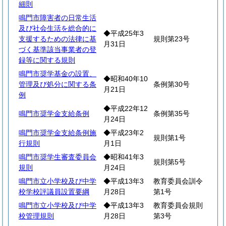
細則
鳴門市障害者の日常生活
及び社会生活を総合的に
◆平成25年3
支援するための法律に基
規則第23号
月31日
づく基準該当事業者の登
録等に関する規則
鳴門市奨学基金の設置、
◆昭和40年10
管理及び処分に関する条
条例第30号
月21日
例
◆平成22年12
鳴門市奨学金支給条例
条例第35号
月24日
鳴門市奨学金支給条例施
◆平成23年2
規則第1号
行規則
月1日
鳴門市奨学生審査委員会
◆昭和41年3
規則第5号
規則
月24日
鳴門市立小学校及び中学
◆平成13年3
教育委員会訓令
校学校評議員設置要綱
月28日
第1号
鳴門市立小学校及び中学
◆平成13年3
教育委員会規則
校管理規則
月28日
第3号