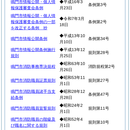
鳴門市情報公開・個人情
◆平成16年3
条例第3号
報保護審査会条例
月23日
鳴門市情報公開・個人情
◆令和7年3月
報保護審査会条例の一部
条例第2号
18日
を改正する条例 抄
◆平成13年10
鳴門市情報公開条例
条例第34号
月10日
鳴門市情報公開条例施行
◆平成13年12
規則第28号
規則
月25日
◆昭和63年10
鳴門市消防事務専決規程
消防規程第2号
月26日
◆昭和53年11
鳴門市消防職員証票規則
規則第27号
月1日
鳴門市消防職員諸手当支
◆昭和28年12
条例第47号
給条例
月28日
◆昭和24年2
鳴門市消防職員宣誓規則
規則第11号
月1日
鳴門市消防職員の階級及
◆昭和52年4
規則第10号
び職名に関する規則
月1日