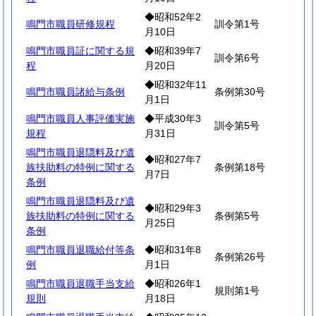
◆昭和52年2
鳴門市職員研修規程
訓令第1号
月10日
鳴門市職員証に関する規
◆昭和39年7
訓令第6号
程
月20日
◆昭和32年11
鳴門市職員諸給与条例
条例第30号
月1日
鳴門市職員人事評価実施
◆平成30年3
訓令第5号
規程
月31日
鳴門市職員退隠料及び遺
◆昭和27年7
族扶助料の特例に関する
条例第18号
月7日
条例
鳴門市職員退隠料及び遺
◆昭和29年3
族扶助料の特例に関する
条例第5号
月25日
条例
鳴門市職員退職給付等条
◆昭和31年8
条例第26号
例
月1日
鳴門市職員退職手当支給
◆昭和26年1
規則第1号
規則
月18日