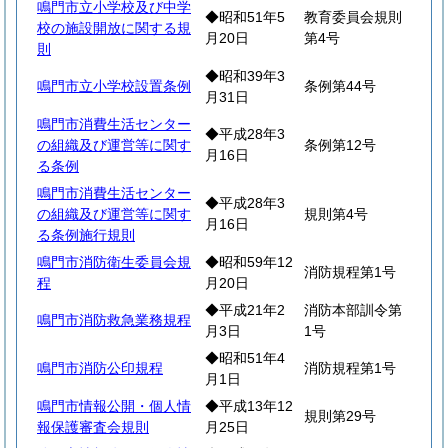
鳴門市立小学校及び中学
◆昭和51年5
教育委員会規則
校の施設開放に関する規
月20日
第4号
則
◆昭和39年3
鳴門市立小学校設置条例
条例第44号
月31日
鳴門市消費生活センター
◆平成28年3
の組織及び運営等に関す
条例第12号
月16日
る条例
鳴門市消費生活センター
◆平成28年3
の組織及び運営等に関す
規則第4号
月16日
る条例施行規則
鳴門市消防衛生委員会規
◆昭和59年12
消防規程第1号
程
月20日
◆平成21年2
消防本部訓令第
鳴門市消防救急業務規程
月3日
1号
◆昭和51年4
鳴門市消防公印規程
消防規程第1号
月1日
鳴門市情報公開・個人情
◆平成13年12
規則第29号
報保護審査会規則
月25日