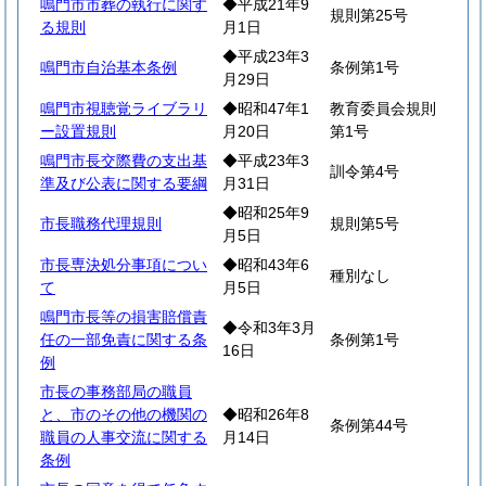
鳴門市市葬の執行に関す
◆平成21年9
規則第25号
る規則
月1日
◆平成23年3
鳴門市自治基本条例
条例第1号
月29日
鳴門市視聴覚ライブラリ
◆昭和47年1
教育委員会規則
ー設置規則
月20日
第1号
鳴門市長交際費の支出基
◆平成23年3
訓令第4号
準及び公表に関する要綱
月31日
◆昭和25年9
市長職務代理規則
規則第5号
月5日
市長専決処分事項につい
◆昭和43年6
種別なし
て
月5日
鳴門市長等の損害賠償責
◆令和3年3月
任の一部免責に関する条
条例第1号
16日
例
市長の事務部局の職員
と、市のその他の機関の
◆昭和26年8
条例第44号
職員の人事交流に関する
月14日
条例