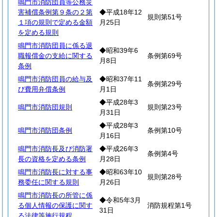
鳴門市消防団員等公務災
害補償条例第９条の２第
◆平成18年12
規則第51号
１項の規則で定める金額
月25日
を定める規則
鳴門市消防団員に係る退
◆昭和39年6
職報償金の支給に関する
条例第69号
月8日
条例
鳴門市消防団員の給与及
◆昭和37年11
条例第29号
び費用弁償条例
月1日
◆平成28年3
鳴門市消防団規則
規則第23号
月31日
◆平成28年3
鳴門市消防団条例
条例第10号
月16日
鳴門市消防長及び消防署
◆平成26年3
条例第4号
長の資格を定める条例
月28日
鳴門市消防長に対する事
◆昭和63年10
規則第28号
務委任に関する規則
月26日
鳴門市消防長の所管に係
◆令和5年3月
る個人情報の保護に関す
消防規程第1号
31日
る法律等施行規程