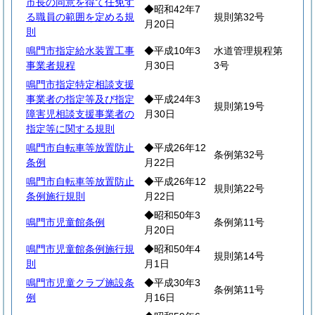
市長の同意を得て任免す
◆昭和42年7
る職員の範囲を定める規
規則第32号
月20日
則
鳴門市指定給水装置工事
◆平成10年3
水道管理規程第
事業者規程
月30日
3号
鳴門市指定特定相談支援
事業者の指定等及び指定
◆平成24年3
規則第19号
障害児相談支援事業者の
月30日
指定等に関する規則
鳴門市自転車等放置防止
◆平成26年12
条例第32号
条例
月22日
鳴門市自転車等放置防止
◆平成26年12
規則第22号
条例施行規則
月22日
◆昭和50年3
鳴門市児童館条例
条例第11号
月20日
鳴門市児童館条例施行規
◆昭和50年4
規則第14号
則
月1日
鳴門市児童クラブ施設条
◆平成30年3
条例第11号
例
月16日