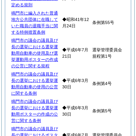
定める規則
鳴門市に編入された普通
地方公共団体に在職して
◆昭和41年12
条例第55号
いた職員の退職手当に関
月24日
する特例措置条例
鳴門市の議会の議員及び
長の選挙における選挙運
◆平成6年7月
選挙管理委員会
動用自動車の使用及び選
21日
規程第1号
挙運動用ポスターの作成
の公営に関する規程
鳴門市の議会の議員及び
長の選挙における選挙運
◆平成6年3月
条例第4号
動用自動車の使用の公営
30日
に関する条例
鳴門市の議会の議員及び
長の選挙における選挙運
◆平成6年3月
条例第5号
動用ポスターの作成の公
30日
営に関する条例
鳴門市の議会の議員及び
長の選挙におけるポスタ
◆平成6年7月
選挙管理委員会