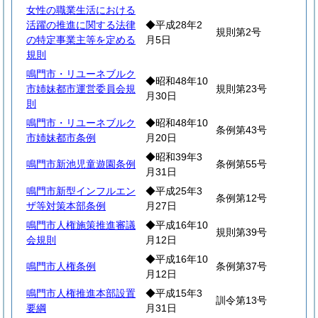
女性の職業生活における
活躍の推進に関する法律
◆平成28年2
規則第2号
の特定事業主等を定める
月5日
規則
鳴門市・リユーネブルク
◆昭和48年10
市姉妹都市運営委員会規
規則第23号
月30日
則
鳴門市・リユーネブルク
◆昭和48年10
条例第43号
市姉妹都市条例
月20日
◆昭和39年3
鳴門市新池児童遊園条例
条例第55号
月31日
鳴門市新型インフルエン
◆平成25年3
条例第12号
ザ等対策本部条例
月27日
鳴門市人権施策推進審議
◆平成16年10
規則第39号
会規則
月12日
◆平成16年10
鳴門市人権条例
条例第37号
月12日
鳴門市人権推進本部設置
◆平成15年3
訓令第13号
要綱
月31日