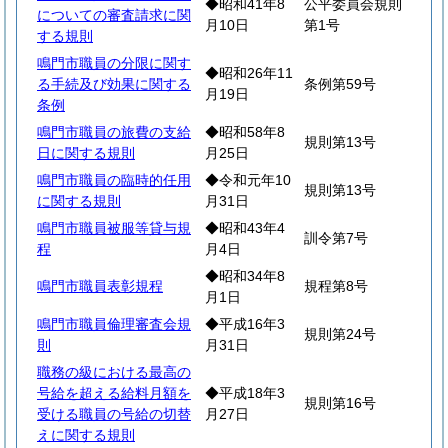
◆昭和41年8
公平委員会規則
についての審査請求に関
月10日
第1号
する規則
鳴門市職員の分限に関す
◆昭和26年11
る手続及び効果に関する
条例第59号
月19日
条例
鳴門市職員の旅費の支給
◆昭和58年8
規則第13号
日に関する規則
月25日
鳴門市職員の臨時的任用
◆令和元年10
規則第13号
に関する規則
月31日
鳴門市職員被服等貸与規
◆昭和43年4
訓令第7号
程
月4日
◆昭和34年8
鳴門市職員表彰規程
規程第8号
月1日
鳴門市職員倫理審査会規
◆平成16年3
規則第24号
則
月31日
職務の級における最高の
号給を超える給料月額を
◆平成18年3
規則第16号
受ける職員の号給の切替
月27日
えに関する規則