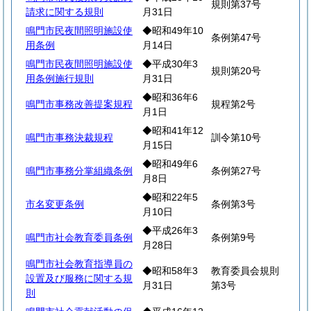
規則第37号
請求に関する規則
月31日
鳴門市民夜間照明施設使
◆昭和49年10
条例第47号
用条例
月14日
鳴門市民夜間照明施設使
◆平成30年3
規則第20号
用条例施行規則
月31日
◆昭和36年6
鳴門市事務改善提案規程
規程第2号
月1日
◆昭和41年12
鳴門市事務決裁規程
訓令第10号
月15日
◆昭和49年6
鳴門市事務分掌組織条例
条例第27号
月8日
◆昭和22年5
市名変更条例
条例第3号
月10日
◆平成26年3
鳴門市社会教育委員条例
条例第9号
月28日
鳴門市社会教育指導員の
◆昭和58年3
教育委員会規則
設置及び服務に関する規
月31日
第3号
則