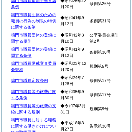
鳴門市職員退職手当支給
◆昭和25年12
条例第26号
条例
月20日
鳴門市職員団体のための
◆昭和41年9
職員の行為の制限の特例
条例第31号
月12日
に関する条例
鳴門市職員団体の登録に
◆昭和42年3
公平委員会規則
関する規則
月10日
第2号
鳴門市職員団体の登録に
◆昭和41年9
条例第30号
関する条例
月12日
鳴門市職員懲戒審査委員
◆昭和23年12
規則第5号
会規程
月20日
◆昭和24年7
鳴門市職員定数条例
条例第17号
月28日
鳴門市職員等の旅費に関
◆昭和35年9
条例第17号
する条例
月30日
鳴門市職員等の旅費の支
◆令和7年3月
規則第9号
給に関する規則
31日
鳴門市職員に対する職務
◆平成18年3
に関する働きかけについ
告示第30号
月27日