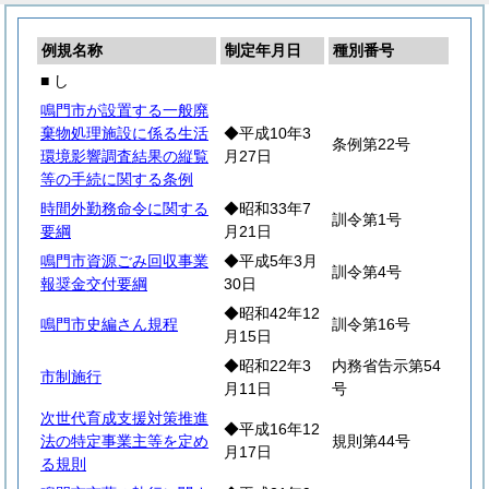
例規名称
制定年月日
種別番号
■ し
鳴門市が設置する一般廃
棄物処理施設に係る生活
◆平成10年3
条例第22号
環境影響調査結果の縦覧
月27日
等の手続に関する条例
時間外勤務命令に関する
◆昭和33年7
訓令第1号
要綱
月21日
鳴門市資源ごみ回収事業
◆平成5年3月
訓令第4号
報奨金交付要綱
30日
◆昭和42年12
鳴門市史編さん規程
訓令第16号
月15日
◆昭和22年3
内務省告示第54
市制施行
月11日
号
次世代育成支援対策推進
◆平成16年12
法の特定事業主等を定め
規則第44号
月17日
る規則