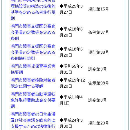
鳴門市準用河川の河川管
理施設等の構造の技術的
◆平成25年3
規則第15号
基準を定める条例施行規
月27日
則
鳴門市障害支援区分審査
◆平成18年6
会委員の定数等を定める
条例第37号
月20日
条例
鳴門市障害支援区分審査
◆平成18年6
会委員の定数等を定める
規則第38号
月20日
条例施行規則
鳴門市障害児保育事業実
◆昭和55年5
訓令第3号
施要綱
月31日
鳴門市障害者控除対象者
◆平成19年12
告示第98号
認定に関する要綱
月20日
鳴門市障害者自動車運転
◆平成11年4
免許取得費助成金交付要
訓令第3号
月1日
綱
鳴門市障害者の日常生活
及び社会生活を総合的に
◆平成24年3
規則第20号
支援するための法律施行
月30日