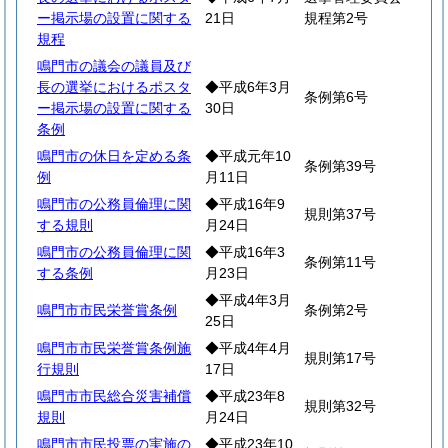
ー掲示場の設置に関する
21日
規程第2号
規程
鳴門市の議会の議員及び
長の選挙におけるポスタ
◆平成6年3月
条例第6号
ー掲示場の設置に関する
30日
条例
鳴門市の休日を定める条
◆平成元年10
条例第39号
例
月11日
鳴門市の公務員倫理に関
◆平成16年9
規則第37号
する規則
月24日
鳴門市の公務員倫理に関
◆平成16年3
条例第11号
する条例
月23日
◆平成4年3月
鳴門市市民栄誉賞条例
条例第2号
25日
鳴門市市民栄誉賞条例施
◆平成4年4月
規則第17号
行規則
17日
鳴門市市民総合災害補償
◆平成23年8
規則第32号
規則
月24日
鳴門市市民投票の実施の
◆平成23年10