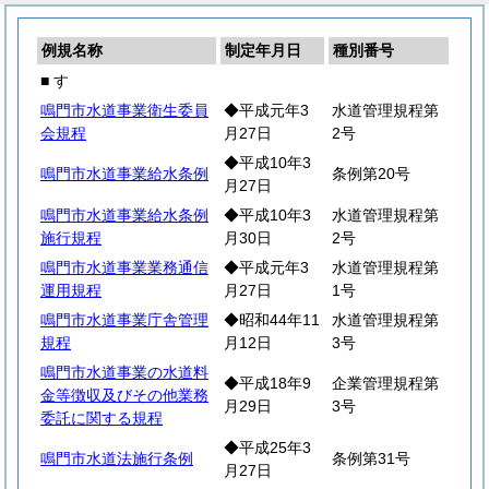
例規名称
制定年月日
種別番号
■ す
鳴門市水道事業衛生委員
◆平成元年3
水道管理規程第
会規程
月27日
2号
◆平成10年3
鳴門市水道事業給水条例
条例第20号
月27日
鳴門市水道事業給水条例
◆平成10年3
水道管理規程第
施行規程
月30日
2号
鳴門市水道事業業務通信
◆平成元年3
水道管理規程第
運用規程
月27日
1号
鳴門市水道事業庁舎管理
◆昭和44年11
水道管理規程第
規程
月12日
3号
鳴門市水道事業の水道料
◆平成18年9
企業管理規程第
金等徴収及びその他業務
月29日
3号
委託に関する規程
◆平成25年3
鳴門市水道法施行条例
条例第31号
月27日