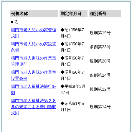
例規名称
制定年月日
種別番号
■ ろ
鳴門市老人憩いの家管理
◆昭和56年7
規則第19号
規則
月4日
鳴門市老人憩いの家設置
◆昭和56年7
条例第23号
条例
月4日
鳴門市老人趣味の作業室
◆昭和56年7
規則第20号
管理規則
月4日
鳴門市老人趣味の作業室
◆昭和56年7
条例第24号
設置条例
月4日
鳴門市老人福祉法施行細
◆平成9年3月
規則第12号
則
27日
鳴門市老人福祉法第２８
◆昭和51年5
条の規定による費用徴収
規則第14号
月1日
規則