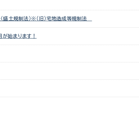
（盛土規制法）※（旧）宅地造成等規制法
用が始まります！