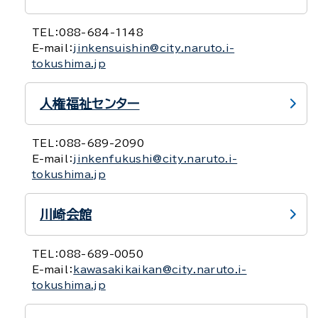
TEL：
088-684-1148
E-mail：
jinkensuishin@city.naruto.i-
tokushima.jp
人権福祉センター
TEL：
088-689-2090
E-mail：
jinkenfukushi@city.naruto.i-
tokushima.jp
川崎会館
TEL：
088-689-0050
E-mail：
kawasakikaikan@city.naruto.i-
tokushima.jp