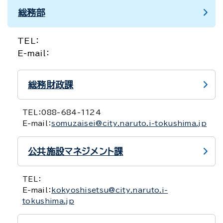
総務部
TEL：
E-mail：
総務財政課
TEL：
088-684-1124
E-mail：
somuzaisei@city.naruto.i-tokushima.jp
公共施設マネジメント課
TEL：
E-mail：
kokyoshisetsu@city.naruto.i-
tokushima.jp