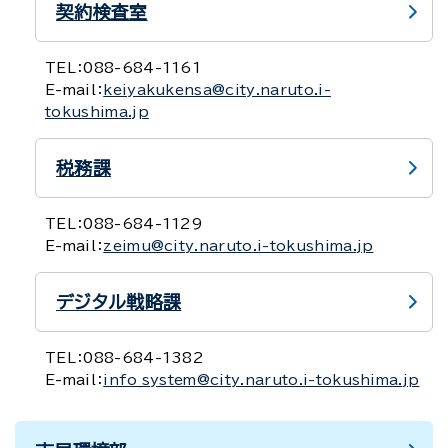
契約検査室
TEL：
088-684-1161
E-mail：
keiyakukensa@city.naruto.i-
tokushima.jp
税務課
TEL：
088-684-1129
E-mail：
zeimu@city.naruto.i-tokushima.jp
デジタル戦略課
TEL：
088-684-1382
E-mail：
info_system@city.naruto.i-tokushima.jp