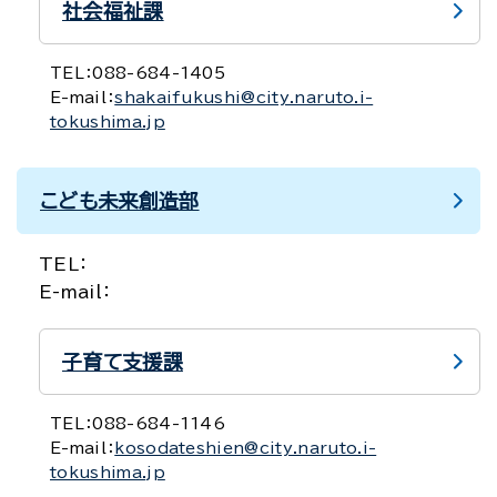
社会福祉課
TEL：
088-684-1405
E-mail：
shakaifukushi@city.naruto.i-
tokushima.jp
こども未来創造部
TEL：
E-mail：
子育て支援課
TEL：
088-684-1146
E-mail：
kosodateshien@city.naruto.i-
tokushima.jp