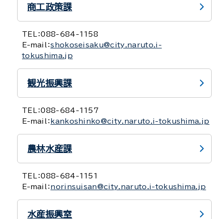
商工政策課
TEL：
088-684-1158
E-mail：
shokoseisaku@city.naruto.i-
tokushima.jp
観光振興課
TEL：
088-684-1157
E-mail：
kankoshinko@city.naruto.i-tokushima.jp
農林水産課
TEL：
088-684-1151
E-mail：
norinsuisan@city.naruto.i-tokushima.jp
水産振興室