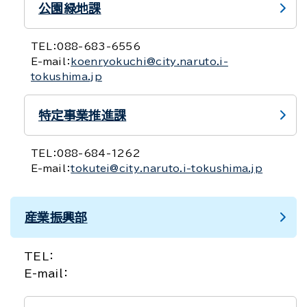
公園緑地課
TEL：
088-683-6556
E-mail：
koenryokuchi@city.naruto.i-
tokushima.jp
特定事業推進課
TEL：
088-684-1262
E-mail：
tokutei@city.naruto.i-tokushima.jp
産業振興部
TEL：
E-mail：