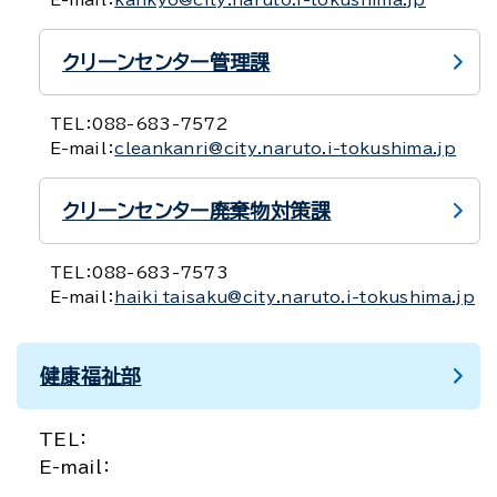
E-mail：
kankyo@city.naruto.i-tokushima.jp
クリーンセンター管理課
TEL：
088-683-7572
E-mail：
cleankanri@city.naruto.i-tokushima.jp
クリーンセンター廃棄物対策課
TEL：
088-683-7573
E-mail：
haiki_taisaku@city.naruto.i-tokushima.jp
健康福祉部
TEL：
E-mail：