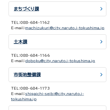
まちづくり課
TEL：
088-684-1162
E-mail：
machizukuri@city.naruto.i-tokushima.jp
土木課
TEL：
088-684-1166
E-mail：
doboku@city.naruto.i-tokushima.jp
市街地整備課
TEL：
088-684-1173
E-mail：
shigaichi-seibi@city.naruto.i-
tokushima.jp