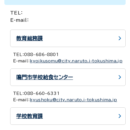
TEL：
E-mail：
教育総務課
TEL：
088-686-8801
E-mail：
kyoikusomu@city.naruto.i-tokushima.jp
鳴門市学校給食センター
TEL：
088-660-6331
E-mail：
kyushoku@city.naruto.i-tokushima.jp
学校教育課