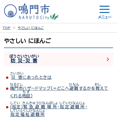
メニュー
TOP
やさしい にほんご
やさしい にほんご
ぼうさい
さいがい
防災
・
災害
さいがい
災害
にあったときは
なるとし
ひなん
おし
鳴門市
ハザードマップ〈＝どこへ
避難
するかを
教
えて
ちず
くれる
地図
〉
してい
きんきゅうひなんばしょ
していひなんじょ
(指定
）
緊急避難場所
・
指定避難所
・
していふくしひなんじょ
指定福祉避難所