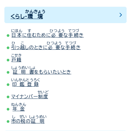
かんきょう
くらし・
環境
にほん
す
ひつよう
てつづ
日本
に
住
むために
必要
な
手続
き
ひ
こ
ひつよう
てつづ
引
っ
越
しのときに
必要
な
手続
き
こせき
戸籍
しょうめいしょ
証明書
をもらいたいとき
いんかんとうろく
印鑑登録
せいど
マイナンバー
制度
ねんきん
年金
し
ぜい
しょうめい
市
の
税
の
証明