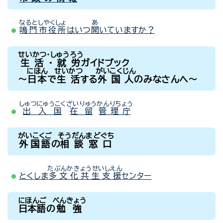
なるとしやくしょ
あ
鳴門市役所
はいつ
開
いていますか？
せいかつ・しゅうろう
生活・就労
ガイドブック
にほん
せいかつ
がいこくじん
～
日本
で
生活
する
外国人
のみなさんへ～
しゅつにゅうこく
ざいりゅう
かんりちょう
出入国
在留
管理庁
がいこくご
そうだんまどぐち
外国語
の
相談窓口
たぶんかきょうせいしえん
とくしま
多文化共生支援
センター
にほんご
べんきょう
日本語
の
勉強