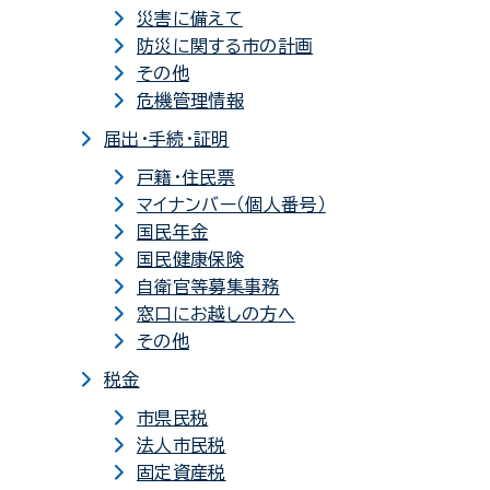
災害に備えて
防災に関する市の計画
その他
危機管理情報
届出・手続・証明
戸籍・住民票
マイナンバー（個人番号）
国民年金
国民健康保険
自衛官等募集事務
窓口にお越しの方へ
その他
税金
市県民税
法人市民税
固定資産税