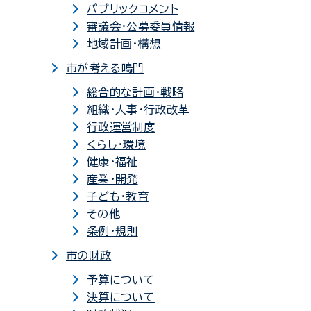
パブリックコメント
審議会・公募委員情報
地域計画・構想
市が考える鳴門
総合的な計画・戦略
組織・人事・行政改革
行政運営制度
くらし・環境
健康・福祉
産業・開発
子ども・教育
その他
条例・規則
市の財政
予算について
決算について