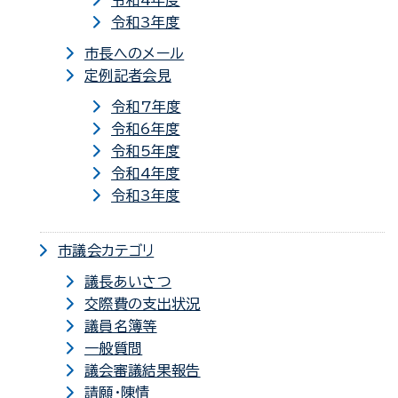
令和4年度
令和3年度
市長へのメール
定例記者会見
令和7年度
令和6年度
令和5年度
令和4年度
令和3年度
市議会カテゴリ
議長あいさつ
交際費の支出状況
議員名簿等
一般質問
議会審議結果報告
請願・陳情