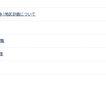
永）地区計画について
閲覧
度