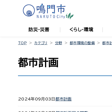
防災・災害
くらし・環境
TOP
カテゴリ
分野
都市環境の整備
都市
都市計画
2024年09月03日
都市計画