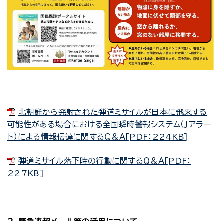
北朝鮮から発射された弾道ミサイルが日本に飛来する
可能性がある場合における全国瞬時警報システム（Ｊアラー
ト）による情報伝達に関するＱ＆Ａ[PDF：224KB]
弾道ミサイル落下時の行動に関するＱ＆Ａ[PDF：
227KB]