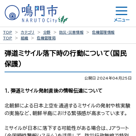
メニュー
TOP
カテゴリ
分野
防災・災害情報
危機管理情報
TOP
組織
危機管理局
弾道ミサイル落下時の行動について（国民
保護）
公開日 2024年04月25日
１．弾道ミサイル発射直後の情報伝達について
北朝鮮による日本上空を通過するミサイルの発射や核実験
の実施など、朝鮮半島における緊張感が高まっています。
ミサイルが日本に落下する可能性がある場合は、Jアラート
（全国瞬時警報システム）を活用して、防災行政無線で特別