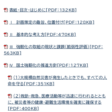
表紙・目次・はじめに[PDF：132KB]
Ⅰ 計画策定の趣旨、位置付け[PDF：128KB]
Ⅱ 基本的な考え方[PDF：470KB]
Ⅲ 強靭化の取組の現状と課題（脆弱性評価）[PDF：
563KB]
Ⅳ 国土強靭化の推進方針[PDF：127KB]
（１）大規模自然災害が発生したときでも、すべての人
命を守る[PDF：351KB]
（２）救助・救急、医療活動等が迅速に行われるととも
に、被災者等の健康・避難生活環境を確実に確保する
[PDF：400KB]