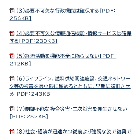
（３）必要不可欠な行政機能は確保する[PDF：
256KB]
（４）必要不可欠な情報通信機能・情報サービスは確保
する[PDF：230KB]
（５）経済活動を機能不全に陥らせない[PDF：
212KB]
（６）ライフライン、燃料供給関連施設、交通ネットワー
ク等の被害を最小限に留めるとともに、早期に復旧させ
る[PDF：243KB]
（７）制御不能な複合災害・二次災害を発生させない
[PDF：282KB]
（８）社会・経済が迅速かつ従前より強靱な姿で復興で