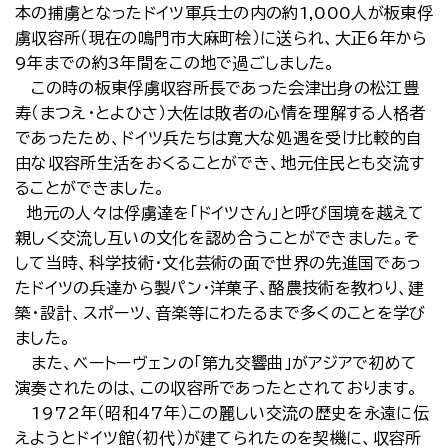
本の捕虜となったドイツ軍兵士の内の約1,000人が板東俘
虜収容所（現在の鳴門市大麻町桧）に送られ、大正6年から
9年までの約3年間をこの地で過ごしました。
この時の板東俘虜収容所長であった会津出身の松江豊
寿（まつえ・とよひさ）大佐は敗者の心情を理解する人格者
であったため、ドイツ兵たちは寛大な処遇を受け比較的自
由な収容所生活をおくることができ、地元住民とも交流す
ることができました。
地元の人々は俘虜達を「ドイツさん」と呼び国境を越えて
親しく交流し互いの文化を認め合うことができました。そ
して当時、科学技術・文化芸術の面で世界の先進国であっ
たドイツの兵達から製パン・洋菓子、酪農技術を教わり、建
築・設計、スポーツ、音楽等にわたるまで多くのことを学び
ました。
また、ベートーヴェンの「第九交響曲」がアジアで初めて
演奏されたのは、この収容所であったとされております。
1972年（昭和47年）この麗しい交流の歴史を永遠に伝
えようとドイツ館（初代）が建てられたのを契機に、収容所