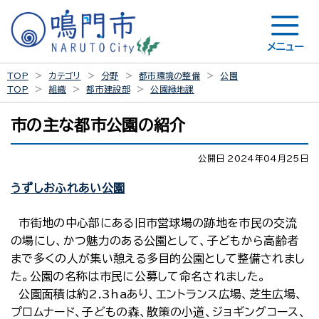
メニュー
TOP
カテゴリ
分野
都市環境の整備
公園
TOP
組織
都市建設部
公園緑地課
市の主な都市公園の紹介
公開日 2024年04月25日
うずしおふれあい公園
市街地の中心部にある旧市営球場の跡地を市民の交流
の場にし、かつ魅力のある公園として、子どもから高齢者
まで多くの人が集い憩える多目的公園として整備されまし
た。公園の名称は市民に公募して命名されました。
公園面積は約2.3haあり、エントランス広場、芝生広場、
プロムナード、子どもの森、散策の小道、ジョギングコース、