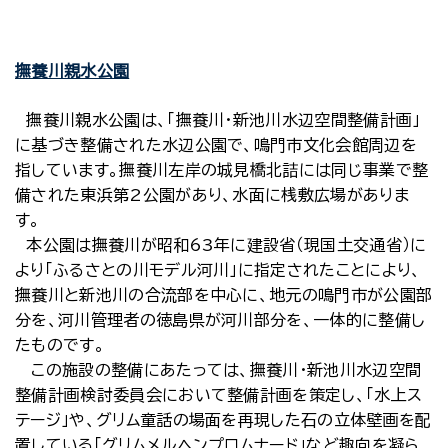
撫養川親水公園
撫養川親水公園は、「撫養川・新池川水辺空間整備計画」
に基づき整備された水辺公園で、鳴門市文化会館周辺を
指しています。撫養川左岸の城見橋北詰には同じ事業で整
備された東浜第2公園があり、水面に桟敷広場がありま
す。
本公園は撫養川が昭和63年に建設省（現国土交通省）に
より「ふるさとの川モデル河川」に指定されたことにより、
撫養川と新池川の合流部を中心に、地元の鳴門市が公園部
分を、河川管理者の徳島県が河川部分を、一体的に整備し
たものです。
この施設の整備にあたっては、撫養川・新池川水辺空間
整備計画検討委員会において整備計画を策定し、「水上ス
テージ」や、グリム童話の場面を再現した石の立体壁画を配
置している「グリムメルヘンプロムナード」など趣向を凝ら