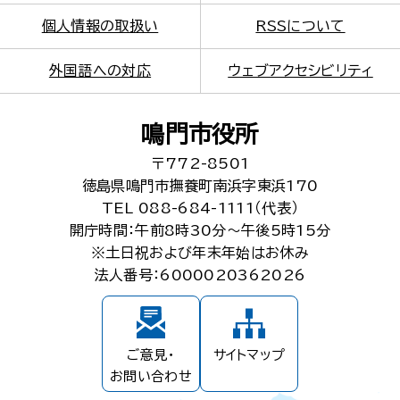
個人情報の取扱い
RSSについて
外国語への対応
ウェブアクセシビリティ
鳴門市役所
〒772-8501
徳島県鳴門市撫養町南浜字東浜170
TEL 088-684-1111（代表）
開庁時間：午前8時30分～午後5時15分
※土日祝および年末年始はお休み
法人番号：6000020362026
ご意見・
サイトマップ
お問い合わせ