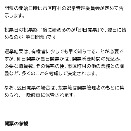
開票の開始日時は市区町村の選挙管理委員会が定めて告
示します。
投票日の投票終了後に始めるのが「即日開票」で、翌日に始
めるのが「翌日開票」です。
選挙結果は、有権者に少しでも早く知らせることが必要で
すが、即日開票か翌日開票かは、開票所要時間の見込み、
必要な職員数、その帰宅の便、市区町村の他の業務との調
整など、多くのことを考慮して決定されます。
なお、翌日開票の場合は、投票箱は開票管理者のもとに集
められ、一晩厳重に保管されます。
開票の参観