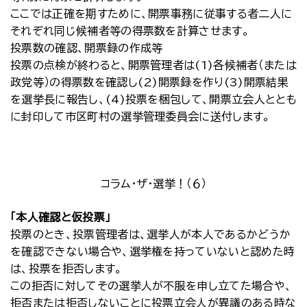
ここでは正確を期すために、開票事務に従事する者二人に
それぞれ同じ候補者等の得票数を計算させます。
投票数の確認、開票録の作成等
投票の点検が終わると、開票管理者は(1)各候補者（または
政党等）の得票数を確認し(2)開票録を作り(3)開票結果
を選挙長に報告し、(4)投票を梱包して、開票立会人ととも
に封印して市区町村の選挙管理委員会に送付します。
コラム・ザ・選挙！（６）
「本人確認と仮投票」
投票のとき、投票管理者は、選挙人が本人であるかどうか
を確認できない場合や、選挙権を持っていないと認めた時
は、投票を拒否します。
この拒否に対してその選挙人が不服を申し立てた場合や、
拒否または拒否しないことに投票立会人が異議のある時な