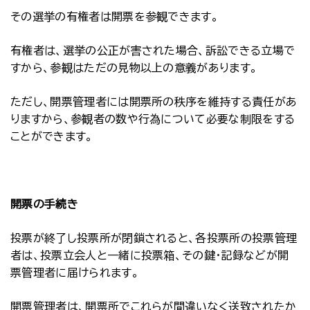
その選挙の有権者は開票を参観できます。
有権者は、選挙の公正が害された場合、訴訟できる立場で
すから、参観はただの見物以上の意義があります。
ただし、開票管理者には開票所の秩序を維持する責任があ
りますから、参観者の数や行為について必要な制限をする
ことができます。
開票の手続き
投票が終了し投票所が閉鎖されると、各投票所の投票管理
者は、投票立会人と一緒に投票箱、その鍵・記録などが開
票管理者に届けられます。
開票管理者は、開票所でこれらが間違いなく送致されたか