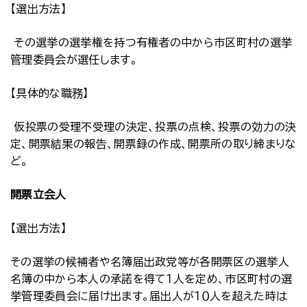
【選出方法】
その選挙の選挙権を持つ有権者の中から市区町村の選挙
管理委員会が選任します。
【具体的な職務】
仮投票の受理不受理の決定、投票の点検、投票の効力の決
定、開票結果の報告、開票録の作成、開票所の取り締まりな
ど。
開票立会人
【選出方法】
その選挙の候補者や名簿届出政党等が各開票区の選挙人
名簿の中から本人の承諾を得て１人を定め、市区町村の選
挙管理委員会に届け出ます。届出人が１０人を超えた時は