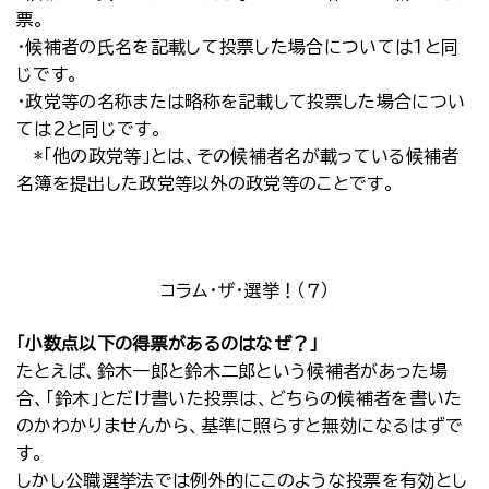
票。
・候補者の氏名を記載して投票した場合については１と同
じです。
・政党等の名称または略称を記載して投票した場合につい
ては２と同じです。
*「他の政党等」とは、その候補者名が載っている候補者
名簿を提出した政党等以外の政党等のことです。
コラム・ザ・選挙！（７）
「小数点以下の得票があるのはなぜ？」
たとえば、鈴木一郎と鈴木二郎という候補者があった場
合、「鈴木」とだけ書いた投票は、どちらの候補者を書いた
のかわかりませんから、基準に照らすと無効になるはずで
す。
しかし公職選挙法では例外的にこのような投票を有効とし