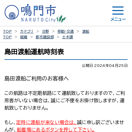
メニュー
TOP
カテゴリ
分野
移動・交通
渡船
TOP
組織
都市建設部
土木課
島田渡船運航時刻表
公開日 2024年04月25日
島田渡船ご利用のお客様へ
この航路は不定期航路にて運航致しておりますので、ご利
用客がいない場合は、誠にご不便をお掛け致しますが、運
航致しておりません。
もし、
定時に渡船が来ない場合は、
誠に申し訳ございませ
んが、
船着場にあるボタンを押して下さい。