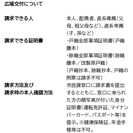
広域交付について
請求できる人
本人、配偶者、直系尊属（父
母、祖父母など）、直系卑属
（子、孫など）
請求できる証明書
・戸籍全部事項証明書（戸籍
謄本）
・除籍全部事項証明書（除籍
謄本／改製原戸籍）
（戸籍抄本、除籍抄本、戸籍の
附票は請求不可）
請求方法及び
市民課窓口に請求書を提出
請求時の本人確認方法
するとともに、窓口に来られ
た方の顔写真が付いた身分
証明書（運転免許証、マイナン
バーカード、パスポート等）を
提示。※健康保険証、年金手
帳等は不可。