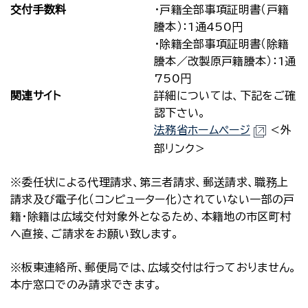
交付手数料
・戸籍全部事項証明書（戸籍
謄本）：1通450円
・除籍全部事項証明書（除籍
謄本／改製原戸籍謄本）：1通
750円
関連サイト
詳細については、下記をご確
認下さい。
法務省ホームページ
＜外
部リンク＞
※委任状による代理請求、第三者請求、郵送請求、職務上
請求及び電子化（コンピューター化）されていない一部の戸
籍・除籍は広域交付対象外となるため、本籍地の市区町村
へ直接、ご請求をお願い致します。
※板東連絡所、郵便局では、広域交付は行っておりません。
本庁窓口でのみ請求できます。