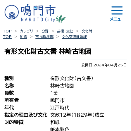
メニュー
TOP
カテゴリ
分野
芸術・文化
文化財
TOP
組織
市民環境部
文化交流推進課
有形文化財古文書 林崎古地図
公開日 2024年04月25日
種別
有形文化財（古文書）
名称
林崎古地図
員数
1葉
所有者
鳴門市
年代
江戸時代
指定の理由及び文化
文政１２年（１８２９年）成立
財的特徴
和紙
紙本彩色