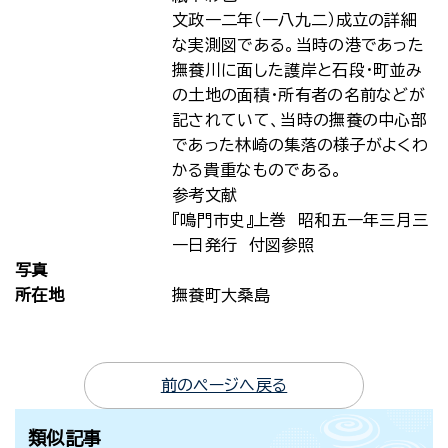
文政一二年（一八九二）成立の詳細
な実測図である。当時の港であった
撫養川に面した護岸と石段・町並み
の土地の面積・所有者の名前などが
記されていて、当時の撫養の中心部
であった林崎の集落の様子がよくわ
かる貴重なものである。
参考文献
『鳴門市史』上巻 昭和五一年三月三
一日発行 付図参照
写真
所在地
撫養町大桑島
前のページへ戻る
類似記事