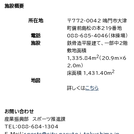
施設概要
所在地
〒772-0042 鳴門市大津
町備前島松の本219番地
電話
088-685-4046（体操場）
施設
鉄骨造平屋建て、一部中2階
敷地面積
2
1,335.84m
（20.9m×6
2.0m）
2
床面積 1,431.40m
地図
詳しくは
こちら
お問い合わせ
産業振興部 スポーツ推進課
TEL
：088-684-1304