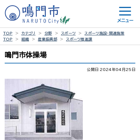
メニュー
TOP
カテゴリ
分野
スポーツ
スポーツ施設・関連施策
TOP
組織
産業振興部
スポーツ推進課
鳴門市体操場
公開日 2024年04月25日