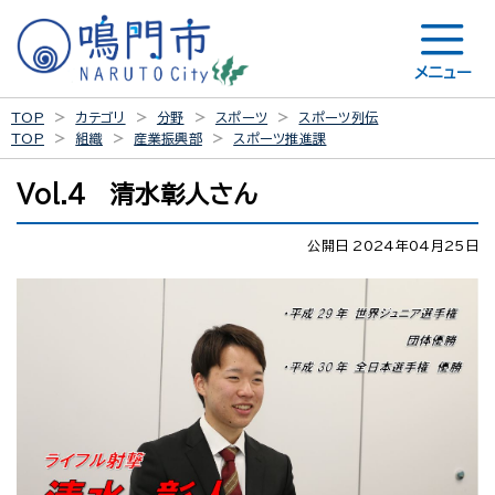
メニュー
TOP
カテゴリ
分野
スポーツ
スポーツ列伝
TOP
組織
産業振興部
スポーツ推進課
Vol.4 清水彰人さん
公開日 2024年04月25日