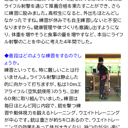
ライフル射撃を通じて推薦合格を果たすことができ、さら
に練習に励みました。高校生になると、外出もほとんどし
なかったですね。練習が休みでも自主練習しないと不安に
なりますから。健康管理や体づくりも意識し出すようにな
り、体重を増やそうと食事の量を増やすなど、本当にライフ
ル射撃のことを中心に考えた４年間でした。
◆普段はどのような練習をするのでし
ょうか。
練習といっても、特に難しいことは行
いませんよ。ライフル射撃は静止した
的に向かって打ちますが、私は10mエ
アライフル（空気銃使用）のうち、立射
60発に取り組んでいました。練習は
毎日ほとんど同じ内容で、銃を撃つ練
習や動体視力を鍛えるトレーニング、ウエイトトレーニング
が中心です。銃は重さが約５キロあるので、ウエイトトレー
ニングの効果もあって体が大きくなり、持つのが少し楽に