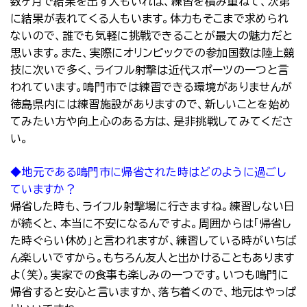
数ヶ月で結果を出す人もいれば、練習を積み重ねて、次第
に結果が表れてくる人もいます。体力もそこまで求められ
ないので、誰でも気軽に挑戦できることが最大の魅力だと
思います。また、実際にオリンピックでの参加国数は陸上競
技に次いで多く、ライフル射撃は近代スポーツの一つと言
われています。鳴門市では練習できる環境がありませんが
徳島県内には練習施設がありますので、新しいことを始め
てみたい方や向上心のある方は、是非挑戦してみてくださ
い。
◆地元である鳴門市に帰省された時はどのように過ごし
ていますか？
帰省した時も、ライフル射撃場に行きますね。練習しない日
が続くと、本当に不安になるんですよ。周囲からは「帰省し
た時ぐらい休め」と言われますが、練習している時がいちば
ん楽しいですから。もちろん友人と出かけることもあります
よ（笑）。実家での食事も楽しみの一つです。いつも鳴門に
帰省すると安心と言いますか、落ち着くので、地元はやっぱ