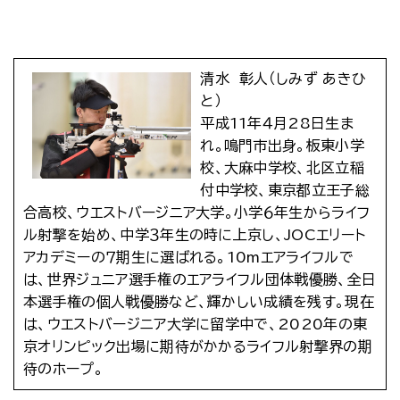
清水 彰人（しみず あきひ
と）
平成11年４月28日生ま
れ。鳴門市出身。板東小学
校、大麻中学校、北区立稲
付中学校、東京都立王子総
合高校、ウエストバージニア大学。小学６年生からライフ
ル射撃を始め、中学３年生の時に上京し、JOCエリート
アカデミーの７期生に選ばれる。10mエアライフルで
は、世界ジュニア選手権のエアライフル団体戦優勝、全日
本選手権の個人戦優勝など、輝かしい成績を残す。現在
は、ウエストバージニア大学に留学中で、2020年の東
京オリンピック出場に期待がかかるライフル射撃界の期
待のホープ。