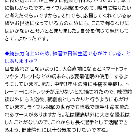
に食い込むことが出来ずに結果も伴わなかったので、本当
に悔しかったです。ライフル射撃をやめて、鳴門に帰りたい
と考えたぐらいですから。それでも、応援してくれている家
族やお世話になっている方のためにも、ここで帰るわけに
はいかないと思いとどまりました。自分を信じて練習して
きて、よかったです。
◆競技力向上のため、練習や日常生活で心がけていること
はありますか？
目を疲れさせないように、大会直前になるとスマートフォ
ンやタブレットなどの端末を、必要最低限の使用にするよ
うにしています。また、中学３年生の時に腰痛を発症し、ト
レーナーにストレッチが足りないと指摘されたので、練習前
後以外にも入浴後、就寝前としっかりと行うように心がけ
ています。ライフル射撃の世界でも怪我で選手生命を絶た
れるケースがありますから。私は腰痛以外に大きな怪我は
したことがないので、これからも長く選手として活躍でき
るよう、健康管理には十分気をつけたいですね。