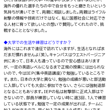
海外の優れた選手たちの中で自分をもっと磨きたいという
気持ちが湧いてきて、両親に相談しました。両親はライフル
射撃の情報や技術だけではなく、私に国際社会に対応でき
る人材に育って欲しいとの想いで賛同してくれたので、挑
戦することとなりました。
◆大学での生活や練習はどうですか？
海外にはこれまで遠征で訪れていますが、生活となればま
だまだ慣れませんよ（笑）。キャンパスはウエストバージニア
州にあって、日本人も通っているので安心感はあります
が、一定の英語レベルになるまで正規の授業には出られな
いので、今はIEP(集中英語講座)で勉強しているところで
す。また、日本の大学と異なり、勉強の成績が悪いと部活動
に入部していても大会に参加できない、さらには強制退部
となることもあります。IEPの私は射撃部に正式入部はで
きないので、部員が練習していない時に週３回、１人で練習
している状態です。勉強で一定の成果が出れば、チームに