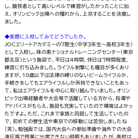
し、競技者として高いレベルで練習がしたかったことに加
え、オリンピック出場への憧れから、上京することを決意し
ました。
◆実際に入校してみてどうでしたか。
JOCエリートアカデミーの７期生（中学３年生～高校３年生）
として入校し、味の素ナショナルトレーニングセンター（東京
都北区）という施設で、平日は４時間、休日は７時間程度、
練習に打ち込みました。ライフル射撃にも種目が多くあり
ますが、18歳以下は法律の縛りのないビームライフルか、
手続きをしてもエアライフルしか所持できないこともあっ
て、私はエアライフルを中心に取り組んでいました。オリン
ピック出場経験者や大会等で活躍している方から、指導や
アドバイスがもらえ、施設も充実していたので環境はよかっ
たですよ。ただ、これまで家族と同居して生活していたの
で、初めての寮生活や東京での移動には苦労しましたね
（笑）。勉強面では、国内大会への参加準備や海外での大会
遠征等で授業に出席できない時期もありましたが、高校は