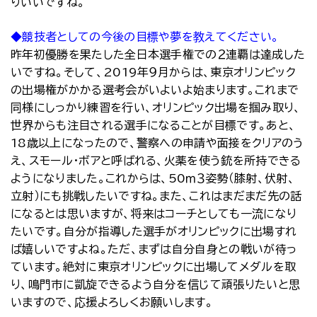
りいいですね。
◆競技者としての今後の目標や夢を教えてください。
昨年初優勝を果たした全日本選手権での２連覇は達成した
いですね。そして、2019年９月からは、東京オリンピック
の出場権がかかる選考会がいよいよ始まります。これまで
同様にしっかり練習を行い、オリンピック出場を掴み取り、
世界からも注目される選手になることが目標です。あと、
18歳以上になったので、警察への申請や面接をクリアのう
え、スモール・ボアと呼ばれる、火薬を使う銃を所持できる
ようになりました。これからは、50ｍ３姿勢（膝射、伏射、
立射）にも挑戦したいですね。また、これはまだまだ先の話
になるとは思いますが、将来はコーチとしても一流になり
たいです。自分が指導した選手がオリンピックに出場すれ
ば嬉しいですよね。ただ、まずは自分自身との戦いが待っ
ています。絶対に東京オリンピックに出場してメダルを取
り、鳴門市に凱旋できるよう自分を信じて頑張りたいと思
いますので、応援よろしくお願いします。