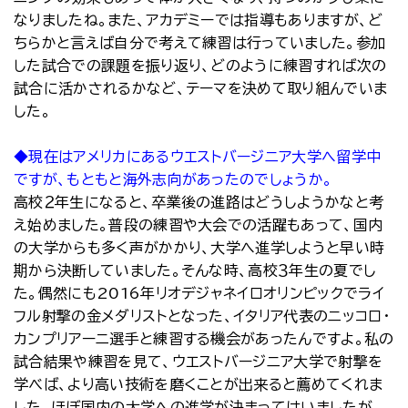
なりましたね。また、アカデミーでは指導もありますが、ど
ちらかと言えば自分で考えて練習は行っていました。参加
した試合での課題を振り返り、どのように練習すれば次の
試合に活かされるかなど、テーマを決めて取り組んでいま
した。
◆現在はアメリカにあるウエストバージニア大学へ留学中
ですが、もともと海外志向があったのでしょうか。
高校２年生になると、卒業後の進路はどうしようかなと考
え始めました。普段の練習や大会での活躍もあって、国内
の大学からも多く声がかかり、大学へ進学しようと早い時
期から決断していました。そんな時、高校３年生の夏でし
た。偶然にも2016年リオデジャネイロオリンピックでライ
フル射撃の金メダリストとなった、イタリア代表のニッコロ・
カンプリアーニ選手と練習する機会があったんですよ。私の
試合結果や練習を見て、ウエストバージニア大学で射撃を
学べば、より高い技術を磨くことが出来ると薦めてくれま
した。ほぼ国内の大学への進学が決まってはいましたが、