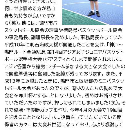
ずっと指導してきました。
何にせよ褒める方が私自
身も気持ちが良いですか
ら（笑）。他には、鳴門市バ
スケットボール協会の理事や徳島県バスケットボール協会
の事務局長、副理事長を務めました。事務局長をしていた
平成10年に明石海峡大橋が開通したことを受け、「神戸～
鳴門ルート全通記念 第14回アジア女子ジュニアバスケット
ボール選手権大会」がアスティとくしまで開催されました。
アジア各国から総勢12チーム参加する大きな大会でしたの
で開催準備等に奮闘した記憶が残っております。 また、平
成13年に退職したときに、鳴門市と板野郡のミニバスケッ
トボール大会があったのですが、周りの人たちの勧めで大
会名を寒川杯とすることになりました。初めはお断りさせ
ていただいたのですが、押し切られてしまいました（笑）。そ
れで優勝・準優勝カップを作り、今年4月の大会で19回目
を迎えることとなりました。役員をしていただいている関
係者の方々には大変お世話になっており、心より感謝して