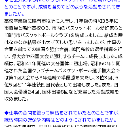
とのことですが、成績も含めてどのような活動をされてき
ましたか。
高校卒業後に鳴門市役所に入庁し、1年後の昭和35年に
市職員と鳴門高校OB、市内のバスケットボール愛好家らと
「鳴門市バスケットボールクラブ」を結成しました。結成当時
はなかなか結果が出せず苦しい思いをしましたが、仕事の
合間を縫っての練習や強化合宿、鳴門高校の選手指導を行
い、県大会や四国大会で勝利するチームに成長しました。成
績は、昭和41年開催の大分国体に初出場。昭和50年に開
催された全国クラブチームバスケットボール選手権大会で
は第1回大会から3年連続で準優勝を果たし、3位3回、5
位5回と11年連続四国代表として出場しました。また、四
国大会優勝24回、国体出場8回など充実した活動成績を
収めました。
◆仕事の合間を縫って練習をされていたとのことですが、
練習時間の確保や内容はどのようにされていましたか。
週3回の練習で、平日は仕事終わりに2時間程度練習をし