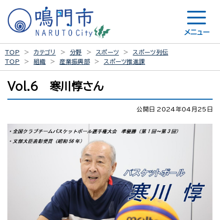
メニュー
TOP
カテゴリ
分野
スポーツ
スポーツ列伝
TOP
組織
産業振興部
スポーツ推進課
Vol.6 寒川惇さん
公開日 2024年04月25日