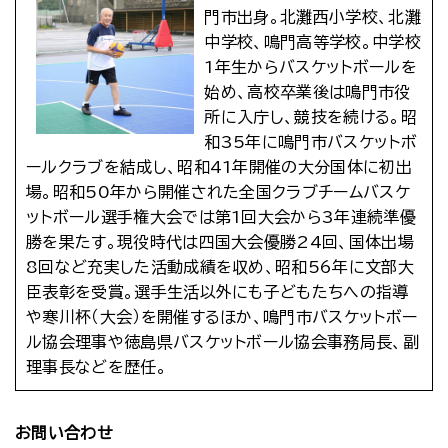
門市出身。北灘西小学校、北灘
中学校、鳴門高等学校。中学校
1年生からバスケットボールを
始め、高校卒業後は鳴門市役
所に入庁し、競技を続ける。昭
和35年に鳴門市バスケットボ
ールクラブを結成し、昭和41年開催の大分国体に初出
場。昭和50年から開催された全国クラブチームバスケ
ットボール選手権大会では第1回大会から3年連続準優
勝を果たす。現役時代は四国大会優勝24回、国体出場
8回など充実した活動成績を収め、昭和56年に文部大
臣表彰を受賞。選手生活以外にも子どもたちへの指導
や寒川杯（大会）を開催するほか、鳴門市バスケットボー
ル協会理事や徳島県バスケットボール協会事務局長、副
理事長などを歴任。
お問い合わせ