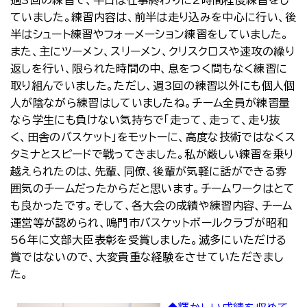
ていました。練習内容は、前半は走り込みを中心に行い、後
半はシュート練習やフォーメーション練習をしていました。
また、主にツーメン、スリーメン、クリスクロスや速攻の繰り
返しを行い、限られた時間の中、息をつく間もなく練習に
取り組んでいました。ただし、週3回の練習以外にも個人個
人が陰ながら練習はしていましたね。チーム全員が練習量
なら学生にも負けない気持ちで「走って、走って、走り抜
く、田舎のバスケット」をモットーに、高度な技術ではなくス
タミナとスピードで戦ってきました。私が厳しい練習を乗り
越えられたのは、先輩、同僚、後輩が気軽に話ができる雰
囲気のチームだったからだと思います。チームワークはとて
も良かったです。そして、各大会の成績や練習内容、チーム
運営等が認められ、鳴門市バスケットボールクラブが昭和
56年に文部大臣表彰を受賞しました。滅多にいただける
賞ではないので、大変貴重な経験をさせていただきまし
た。