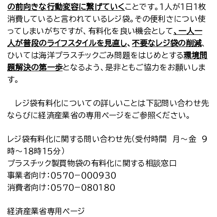
の前向きな行動変容に繋げていく
ことです。１人が１日１枚
消費していると言われているレジ袋。その便利さについ使
ってしまいがちですが、有料化を良い機会として
、一人一
人が普段のライフスタイルを見直し
、
不要なレジ袋の削減
、
ひいては海洋プラスチックごみ問題をはじめとする
環境問
題解決の第一歩
となるよう、是非ともご協力をお願いしま
す。
レジ袋有料化についての詳しいことは下記問い合わせ先
ならびに経済産業省の専用ページをご参照ください。
レジ袋有料化に関する問い合わせ先（受付時間 月～金 ９
時～１８時１５分）
プラスチック製買物袋の有料化に関する相談窓口
事業者向け：０５７０−０００９３０
消費者向け：０５７０−０８０１８０
経済産業省専用ページ