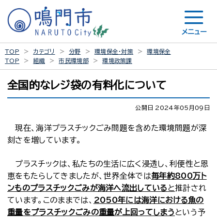
メニュー
TOP
カテゴリ
分野
環境保全・対策
環境保全
TOP
組織
市民環境部
環境政策課
全国的なレジ袋の有料化について
公開日 2024年05月09日
現在、海洋プラスチックごみ問題を含めた環境問題が深
刻さを増しています。
プラスチックは、私たちの生活に広く浸透し、利便性と恩
恵をもたらしてきましたが、世界全体では
毎年約800万ト
ンものプラスチックごみが海洋へ流出している
と
推計され
ています。このままでは、
2050年には海洋における魚の
重量をプラスチックごみの重量が上回ってしまう
という予