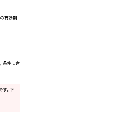
録の有効期
，条件に合
要です。下