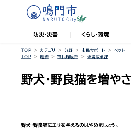
防災・災害
くらし・環境
TOP
カテゴリ
分野
市民サポート
ペット
TOP
組織
市民環境部
環境政策課
野犬・野良猫を増や
野犬・野良猫にエサを与えるのはやめましょう。