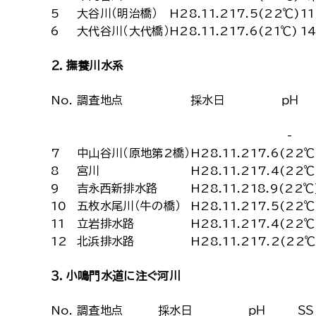
5
大谷川（明治橋）
H28.11.21
7.5(22℃)
11
6
大代谷川（大代橋）
H28.11.21
7.6(21℃)
1
２．撫養川水系
No.
調査地点
採水日
ｐＨ
-
7
中山谷川（原地第2橋）
H28.11.21
7.6(22℃
8
宮川
H28.11.21
7.4(22℃
9
吉永西新排水路
H28.11.21
8.9(22℃
10
五枚水尾川（牛の橋）
H28.11.21
7.5(22℃
11
立岩排水路
H28.11.21
7.4(22℃
12
北浜排水路
H28.11.21
7.2(22℃
３．小鳴門水道に注ぐ河川
No.
調査地点
採水日
ｐＨ
ＳＳ