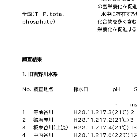
の富栄養化を促進
全燐（T−P、total
水中に存在する
phosphate）
化合物を多く含む
栄養化を促進する
調査結果
1．旧吉野川水系
No.
調査地点
採水日
ｐＨ
-
m
1
寺前谷川
H28.11.21
7.3(21℃)
2
2
鍛冶屋川
H28.11.21
7.2(21℃)
3
3
板東谷川（上流）
H28.11.21
7.4(21℃)
1
4
中内谷川
H28.11.21
7.6(22℃)
1