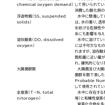
chemical oxygen demand）
して用いられてい
消費した酸化剤の
浮遊物質（SS、suspended
水中に懸濁してい
solids）
は、水の濁り、透
を妨げる危険性や
系にも影響を与え
溶存酸素（DO、dissolved
水中に溶けてい
oxygen）
には不可欠なもの
れますが、溶存酸
飽和量に近い量が
れ、嫌気的になり
大腸菌群数
大腸菌及び大腸
菌群を数で表した
Probable 
して使用されてい
全窒素（T−N、total
水中に存在する無
nitorogen）
等）と有機性窒素
窒素化合物を多