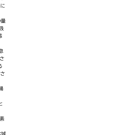
きに
の量
吸
態
息
さ
る
費さ
腸
と
素
水域