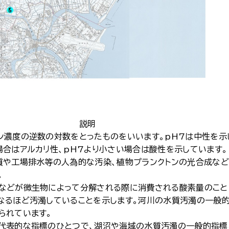
説明
濃度の逆数の対数をとったものをいいます。pH7は中性を示
場合はアルカリ性、pH7より小さい場合は酸性を示しています。
質や工場排水等の人為的な汚染、植物プランクトンの光合成な
。
などが微生物によって分解される際に消費される酸素量のこと
なるほど汚濁していることを示します。河川の水質汚濁の一般
られています。
代表的な指標のひとつで、湖沼や海域の水質汚濁の一般的指標