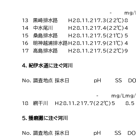
-
mg/
13
黒崎排水路
H28.11.21
7.3(22℃)
8
14
中水尾川
H28.11.21
7.4(22℃)
4
15
桑島排水路
H28.11.21
7.5(21℃)
5
16
明神越浦排水路
H28.11.21
7.9(21℃)
4
17
高島排水路
H28.11.21
7.5(22℃)
9
４．紀伊水道に注ぐ河川
No.
調査地点
採水日
ｐＨ
ＳＳ
Ｄ
-
mg/L
mg/
18
網干川
H28.11.21
7.7(22℃)
5
8.5
５．播磨灘に注ぐ河川
No.
調査地点
採水日
ｐＨ
ＳＳ
ＤＯ