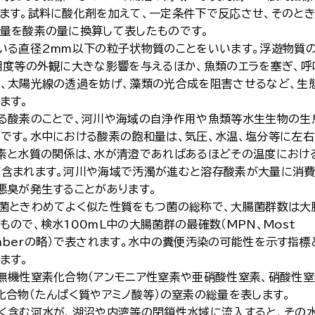
ます。試料に酸化剤を加えて、一定条件下で反応させ、そのと
量を酸素の量に換算して表したものです。
る直径2mm以下の粒子状物質のことをいいます。浮遊物質
明度等の外観に大きな影響を与えるほか、魚類のエラを塞ぎ、呼
、太陽光線の透過を妨げ、藻類の光合成を阻害させるなど、生
ます。
る酸素のことで、河川や海域の自浄作用や魚類等水生生物の生
です。水中における酸素の飽和量は、気圧、水温、塩分等に左右
素と水質の関係は、水が清澄であればあるほどその温度におけ
含まれます。河川や海域で汚濁が進むと溶存酸素が大量に消
悪臭が発生することがあります。
菌ときわめてよく似た性質をもつ菌の総称で、大腸菌群数は大
もので、検水100mL中の大腸菌群の最確数（MPN、Most
Numberの略）で表されます。水中の糞便汚染の可能性を示す指標
ます。
機性窒素化合物（アンモニア性窒素や亜硝酸性窒素、硝酸性窒
化合物（たんぱく質やアミノ酸等）の窒素の総量を表します。
く含む河水が、湖沼や内湾等の閉鎖性水域に流入すると、その