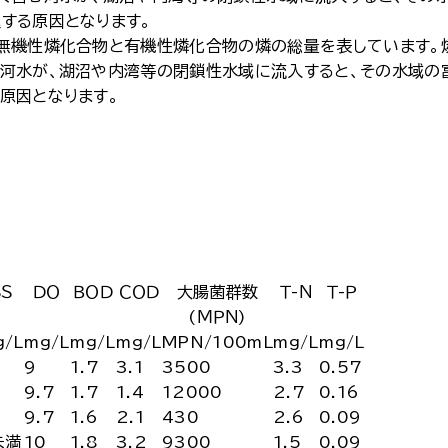
する原因となります。
無機性燐化合物と有機性燐化合物の燐の総量を表しています。
河水が、湖沼や内湾等の閉鎖性水域に流入すると、その水域の
原因となります。
ＳＳ
ＤＯ
ＢＯＤ
ＣＯＤ
大腸菌群数
Ｔ-Ｎ
Ｔ-Ｐ
(ＭＰＮ)
g/L
mg/L
mg/L
mg/L
MPN/100mL
mg/L
mg/L
9
1.7
3.1
3500
3.3
0.57
9.7
1.7
1.4
12000
2.7
0.16
3
9.7
1.6
2.1
430
2.6
0.09
未満
10
1.8
3.2
9300
1.5
0.09