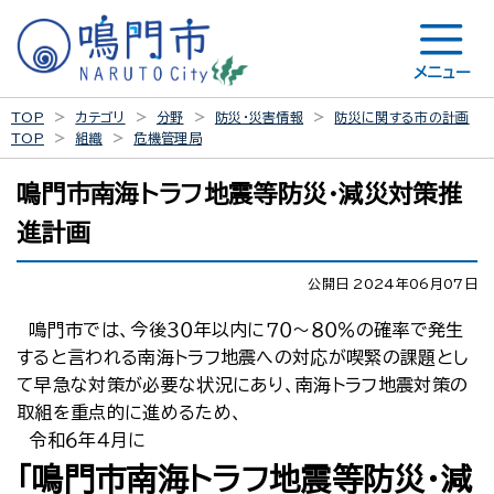
メニュー
TOP
カテゴリ
分野
防災・災害情報
防災に関する市の計画
TOP
組織
危機管理局
鳴門市南海トラフ地震等防災・減災対策推
進計画
公開日 2024年06月07日
鳴門市では、今後３０年以内に７０～８０％の確率で発生
すると言われる南海トラフ地震への対応が喫緊の課題とし
て早急な対策が必要な状況にあり、南海トラフ地震対策の
取組を重点的に進めるため、
令和６年４月に
「鳴門市南海トラフ地震等防災・減