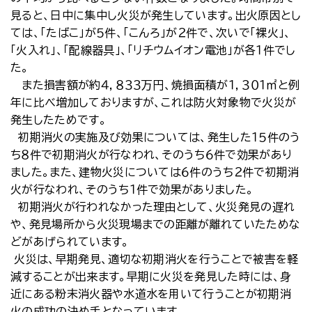
見ると、日中に集中し火災が発生しています。出火原因とし
ては、「たばこ」が５件、「こんろ」が２件で、次いで「裸火」、
「火入れ」、「配線器具」、「リチウムイオン電池」が各１件でし
た。
また損害額が約４，８３３万円、焼損面積が１，３０１㎡と例
年に比べ増加しておりますが、これは防火対象物で火災が
発生したためです。
初期消火の実施及び効果については、発生した１５件のう
ち８件で初期消火が行なわれ、そのうち６件で効果があり
ました。また、建物火災については６件のうち２件で初期消
火が行なわれ、そのうち１件で効果がありました。
初期消火が行われなかった理由として、火災発見の遅れ
や、発見場所から火災現場までの距離が離れていたためな
どがあげられています。
火災は、早期発見、適切な初期消火を行うことで被害を軽
減することが出来ます。早期に火災を発見した時には、身
近にある粉末消火器や水道水を用いて行うことが初期消
火の成功の決め手となっています。