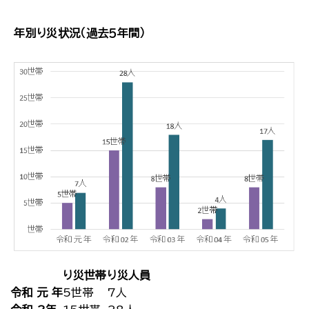
年別り災状況（過去５年間）
り災世帯
り災人員
令和 元 年
5世帯
7人